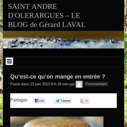
Aller au contenu
SAINT ANDRE
D'OLERARGUES – LE
BLOG de Gérard LAVAL
Qu’est-ce qu’on mange en entrée ?
GEGE DE
Posté dans
23 juin 2013 9 h 19 min
par
Commentaire
SAINTAND
Partager
0
0
0