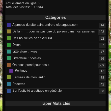
Actuellement en ligne: 2
Total des visites: 1001814
Catégories
A propos du site saint-andre-d-olerargues.com
14
De la m … pour ne pas dire du poison dans nos assiettes
123
Des nouvelles de St ANDRE
62
Divers
57
Littérature : livres
47
Littérature : poésies
56
On nous prend pour des c…
539
Politique
12
Pensées de mon jardin
68
Recettes
42
Sur l'activité artistique en générale
38
Taper Mots clés