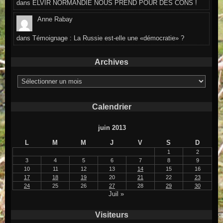
dans
ELVIR NORMANDIE NOUS PREND POUR DES CONS !
Anne Rabay
dans
Témoignage : La Russie est-elle une «démocratie» ?
Archives
Archives
Calendrier
juin 2013
L
M
M
J
V
S
D
1
2
3
4
5
6
7
8
9
10
11
12
13
14
15
16
17
18
19
20
21
22
23
24
25
26
27
28
29
30
Juil »
Visiteurs