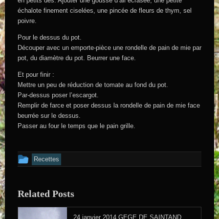
en petits dés. Ajouter une gousse d’ail écrasée, une petite
échalote finement ciselées, une pincée de fleurs de thym, sel
poivre.
Pour le dessus du pot.
Découper avec un emporte-pièce une rondelle de pain de mie par
pot, du diamètre du pot. Beurrer une face.
Et pour finir :
Mettre un peu de réduction de tomate au fond du pot.
Par-dessus poser l’escargot.
Remplir de farce et poser dessus la rondelle de pain de mie face
beurrée sur le dessus.
Passer au four le temps que le pain grille.
Cet article a été publié dans
Recettes
Related Posts
24 janvier 2014
GEGE DE SAINTAND