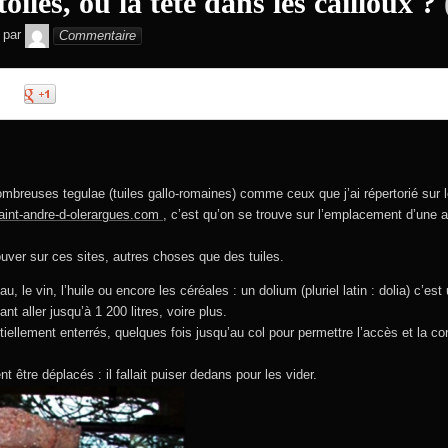
toiles, ou la tête dans les cailloux ?
GEGE DE SAINTAND
par
Commentaire
0
0
ombreuses tegulae (tuiles gallo-romaines) comme ceux que j’ai répertorié sur l
aint-andre-d-olerargues.com
, c’est qu’on se trouve sur l’emplacement d’une 
ouver sur ces sites, autres choses que des tuiles.
au, le vin, l’huile ou encore les céréales : un dolium (pluriel latin : dolia) c’e
t aller jusqu’à 1 200 litres, voire plus.
tiellement enterrés, quelques fois jusqu’au col pour permettre l’accès et la c
t être déplacés : il fallait puiser dedans pour les vider.