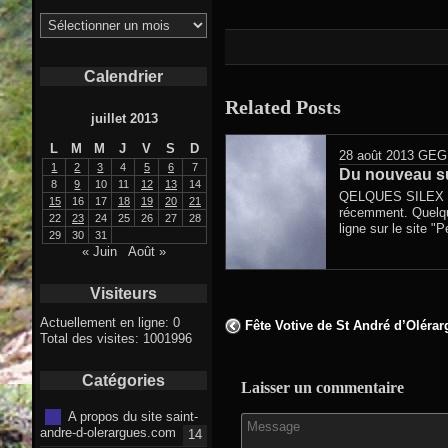
Archives
Calendrier
Related Posts
juillet 2013
L
M
M
J
V
S
D
28 août 2013
GEG
1
2
3
4
5
6
7
Du nouveau sur
8
9
10
11
12
13
14
QELQUES SILEX T
15
16
17
18
19
20
21
récemment. Quelq
22
23
24
25
26
27
28
ligne sur le site "Pe
29
30
31
« Juin
Août »
Visiteurs
Actuellement en ligne: 0
Fête Votive de St André d’Oléra
Total des visites: 1001996
Catégories
Laisser un commentaire
A propos du site saint-
andre-d-olerargues.com
14