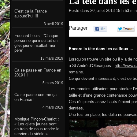
La tête dans les é
Posté dans
20 juillet 2013 15 h 53 min
C’est ça la France
aujourd’hui !!!
3 avril 2019
Partager
0
Edouard Louis : ”Chaque
personne qui insultait un
gilet jaune insultait mon
Encore la tête dans les cailloux …
père”
13 mars 2019
Lorsqu’on trouve un site ou il y a de n
à St André d’Olérargues :
http://www.s
Ca se passe en France en
romaine.
2019 !!!
Ce qui devient intéressant, c’est de tr
5 mars 2019
Les romains utilisaient pour stocker l’e
Ca se passe comme ça
taille et d’une grande contenance pouvan
en France !
Ces récipients assez hauts étaient par
4 mars 2019
denrées.
Une fois en place, les dolia ne pouvaien
Monique Pinçon-Charlot :
« Les gilets jaunes sont
en train de nous rendre le
service du siècle »