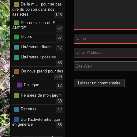
De la m … pour ne pas
dire du poison dans nos
assiettes
123
Des nouvelles de St
ANDRE
62
Divers
57
Littérature : livres
47
Littérature : poésies
56
On nous prend pour des
c…
539
Politique
12
Pensées de mon jardin
68
Recettes
42
Sur l'activité artistique
en générale
38