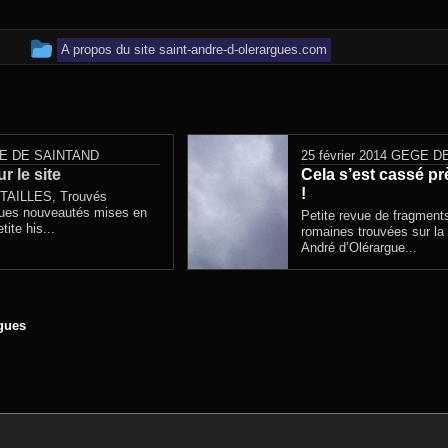
Cet article a été publié dans
A propos du site saint-andre-d-olerargues.com
E DE SAINTAND
25 février 2014
GEGE DE
 le site
Cela s’est cassé p
!
AILLES, Trouvés
ues nouveautés mises en
Petite revue de fragments
tite his...
romaines trouvées sur l
André d’Olérargue...
rgues