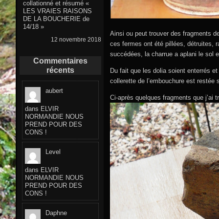
collationné et résumé «
LES VRAIES RAISONS
DE LA BOUCHERIE de
14/18 »
Ainsi ou peut trouver des fragments d
12 novembre 2018
ces fermes ont été pillées, détruites, 
succédées, la charrue a aplani le sol e
Commentaires
récents
Du fait que les dolia soient enterrés et
collerette de l’embouchure est restée s
aubert
Ci-après quelques fragments que j’ai t
dans
ELVIR
NORMANDIE NOUS
PREND POUR DES
CONS !
Level
dans
ELVIR
NORMANDIE NOUS
PREND POUR DES
CONS !
Daphne