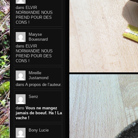
dans
ELVIR
NORMANDIE NOUS
PREND POUR DES
CONS !
Maryse
Bouesnard
dans
ELVIR
NORMANDIE NOUS
PREND POUR DES
CONS !
Mireille
Justamond
dans
A propos de l’auteur.
Serrz
dans
Vous ne mangez
jamais de boeuf. Ha ! La
vache !
Bony Lucie