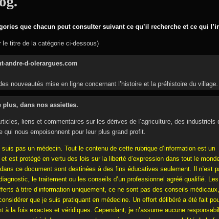
og.
gories que chacun peut consulter suivant ce qu’il recherche et ce qui l’i
 le titre de la catégorie ci-dessous)
nt-andre-d-olerargues.com
es nouveautés mise en ligne concernant l’histoire et la préhistoire du village.
 plus, dans nos assiettes.
icles, liens et commentaires sur les dérives de l’agriculture, des industriels 
re qui nous empoisonnent pour leur plus grand profit.
suis pas un médecin. Tout le contenu de cette rubrique d’information est un
t est protégé en vertu des lois sur la liberté d’expression dans tout le monde 
dans ce document sont destinées à des fins éducatives seulement. Il n’est 
iagnostic, le traitement ou les conseils d’un professionnel agréé qualifié. Les 
fferts à titre d’information uniquement, ce ne sont pas des conseils médicaux,
onsidérer que je suis pratiquant en médecine. Un effort délibéré a été fait po
t à la fois exactes et véridiques. Cependant, je n’assume aucune responsabil