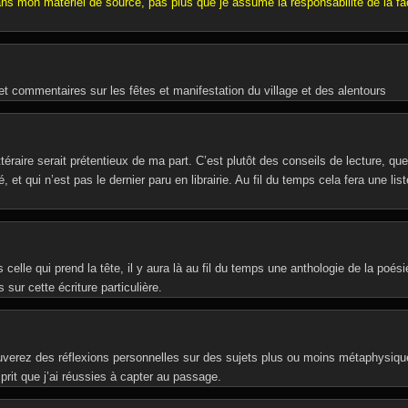
ans mon matériel de source, pas plus que je assume la responsabilité de la f
t commentaires sur les fêtes et manifestation du village et des alentours
ittéraire serait prétentieux de ma part. C’est plutôt des conseils de lecture, q
é, et qui n’est pas le dernier paru en librairie. Au fil du temps cela fera une list
celle qui prend la tête, il y aura là au fil du temps une anthologie de la poés
 sur cette écriture particulière.
uverez des réflexions personnelles sur des sujets plus ou moins métaphysiqu
rit que j’ai réussies à capter au passage.