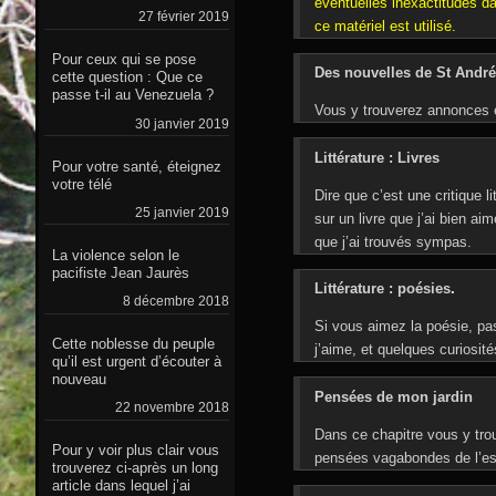
éventuelles inexactitudes d
27 février 2019
ce matériel est utilisé.
Pour ceux qui se pose
Des nouvelles de St André
cette question : Que ce
passe t-il au Venezuela ?
Vous y trouverez annonces e
30 janvier 2019
Littérature : Livres
Pour votre santé, éteignez
votre télé
Dire que c’est une critique l
25 janvier 2019
sur un livre que j’ai bien aim
que j’ai trouvés sympas.
La violence selon le
pacifiste Jean Jaurès
Littérature : poésies
.
8 décembre 2018
Si vous aimez la poésie, pas 
Cette noblesse du peuple
j’aime, et quelques curiosités
qu’il est urgent d’écouter à
nouveau
Pensées de mon jardin
22 novembre 2018
Dans ce chapitre vous y tro
Pour y voir plus clair vous
pensées vagabondes de l’esp
trouverez ci-après un long
article dans lequel j’ai