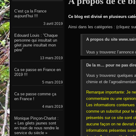
A propos de ce bl
C’est ça la France
aujourd’hui !!!
Ce blog est divisé en plusieurs caté
3 avril 2019
Ainsi dans les catégories : (cliquez sur
Edouard Louis : ”Chaque
A propos du site www.sai
personne qui insultait un
gilet jaune insultait mon
père”
Vous y trouverez l’annonce d
13 mars 2019
De la m… pour ne pas dire
Ca se passe en France en
2019 !!!
Vous y trouverez quelques art
chimie et de l’agroalimentai
5 mars 2019
Remarque importante: Je ne 
Ca se passe comme ça
commentaire ou une opinion e
en France !
Les informations contenues 
4 mars 2019
comme un substitut pour le d
présentés sur ce site sont o
Monique Pinçon-Charlot :
« Les gilets jaunes sont
aucune façon on ne devrait c
en train de nous rendre le
informations présentes soien
service du siècle »