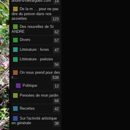
andre-d-olerargues.com
14
De la m … pour ne pas
dire du poison dans nos
assiettes
123
Des nouvelles de St
ANDRE
62
Divers
57
Littérature : livres
47
Littérature : poésies
56
On nous prend pour des
c…
539
Politique
12
Pensées de mon jardin
68
Recettes
42
Sur l'activité artistique
en générale
38