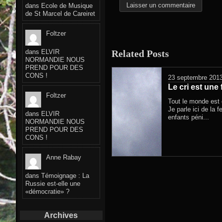
dans
Ecole de Musique
de St Marcel de Careiret
Foltzer
Related Posts
dans
ELVIR
NORMANDIE NOUS
PREND POUR DES
CONS !
23 septembre 201
Le cri est une 
Foltzer
Tout le monde est c
Je parle ici de la 
dans
ELVIR
enfants péni...
NORMANDIE NOUS
PREND POUR DES
CONS !
Anne Rabay
dans
Témoignage : La
Russie est-elle une
«démocratie» ?
Archives