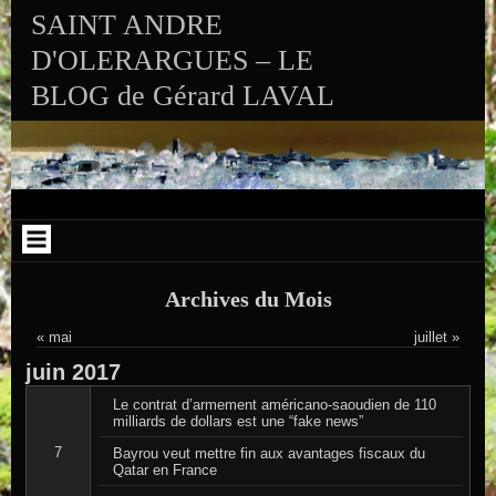
Aller au contenu
Skip to RECENT-POSTS-2
Skip to RECENT-COMMENTS-2
Skip to ARCHIVES-2
Skip to CALENDAR-2
Skip to VISITS_COUNTER_WIDGET
Skip to CATEGORIES-2
Skip to SEARCH-2
Skip to ARCHIVES-3
SAINT ANDRE
D'OLERARGUES – LE
BLOG de Gérard LAVAL
Archives du Mois
« mai
juillet »
juin
2017
Le contrat d’armement américano-saoudien de 110
milliards de dollars est une “fake news”
7
Bayrou veut mettre fin aux avantages fiscaux du
Qatar en France