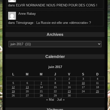
dans
ELVIR NORMANDIE NOUS PREND POUR DES CONS !
Anne Rabay
dans
Témoignage : La Russie est-elle une «démocratie» ?
Archives
Archives
Calendrier
juin 2017
L
M
M
J
V
S
D
1
2
3
4
5
6
7
8
9
10
11
12
13
14
15
16
17
18
19
20
21
22
23
24
25
26
27
28
29
30
« Mai
Juil »
Visiteurs