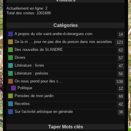
Actuellement en ligne: 2
Total des visites: 1001686
Catégories
A propos du site saint-andre-d-olerargues.com
14
De la m … pour ne pas dire du poison dans nos assiettes
123
Des nouvelles de St ANDRE
62
Divers
57
Littérature : livres
47
Littérature : poésies
56
On nous prend pour des c…
539
Politique
12
Pensées de mon jardin
68
Recettes
42
Sur l'activité artistique en générale
38
Taper Mots clés