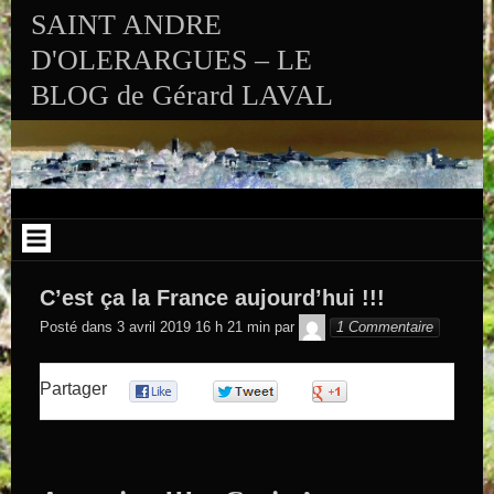
Aller au contenu
SAINT ANDRE
D'OLERARGUES – LE
BLOG de Gérard LAVAL
C’est ça la France aujourd’hui !!!
GEGE DE
Posté dans
3 avril 2019 16 h 21 min
par
1 Commentaire
SAINTAND
Partager
0
0
0