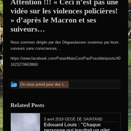
Attention !!! « Ceci n’est pas une
vidéo sur les violences policières!
» d’après le Macron et ses
suiveurs…
Nous sommes dirigés par des Dégueulasses soutenus par leurs
suiveurs sans consciences…
https://www.facebook.com/PutainMaisCestPasPossible/posts/40
1623270663860/
Cet article a été publié dans
On nous prend pour des c...
Related Posts
3 avril 2019
GEGE DE SAINTAND
Edouard Louis : ”Chaque
personne qui insultait un gilet