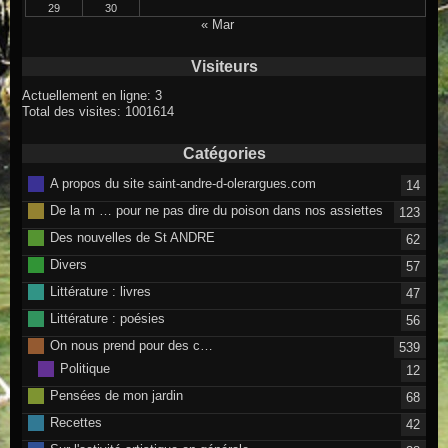
29
30
« Mar
Visiteurs
Actuellement en ligne: 3
Total des visites: 1001614
Catégories
A propos du site saint-andre-d-olerargues.com
14
De la m … pour ne pas dire du poison dans nos assiettes
123
Des nouvelles de St ANDRE
62
Divers
57
Littérature : livres
47
Littérature : poésies
56
On nous prend pour des c…
539
Politique
12
Pensées de mon jardin
68
Recettes
42