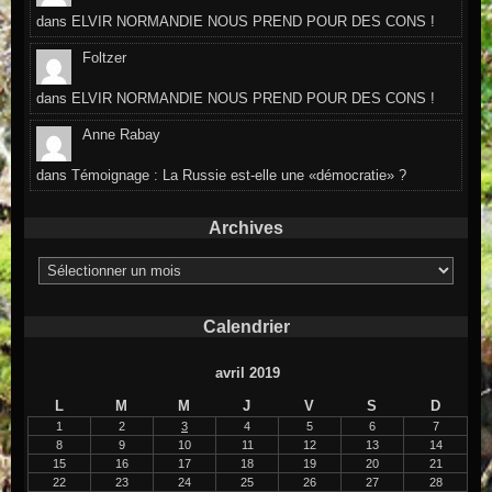
dans
ELVIR NORMANDIE NOUS PREND POUR DES CONS !
Foltzer
dans
ELVIR NORMANDIE NOUS PREND POUR DES CONS !
Anne Rabay
dans
Témoignage : La Russie est-elle une «démocratie» ?
Archives
Archives
Calendrier
avril 2019
L
M
M
J
V
S
D
1
2
3
4
5
6
7
8
9
10
11
12
13
14
15
16
17
18
19
20
21
22
23
24
25
26
27
28