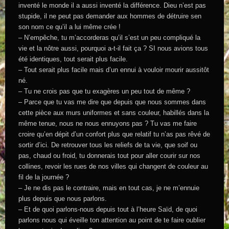
inventé le monde il a aussi inventé la différence. Dieu n’est pas
stupide, il ne peut pas demander aux hommes de détruire sen
son nom ce qu’il a lui même crée !
– N’empêche, tu m’accorderas qu’il s’est un peu compliqué la
vie et la nôtre aussi, pourquoi a-t-il fait ça ? SI nous avions tous
été identiques, tout serait plus facile.
– Tout serait plus facile mais d’un ennui à vouloir mourir aussitôt
né.
– Tu ne crois pas que tu exagères un peu tout de même ?
– Parce que tu vas me dire que depuis que nous sommes dans
cette pièce aux murs uniformes et sans couleur, habillés dans la
même tenue, nous ne nous ennuyons pas ? Tu vas me faire
croire qu’en dépit d’un confort plus que relatif tu n’as pas rêvé de
sortir d’ici. De retrouver tous les reliefs de ta vie, que soif ou
pas, chaud ou froid, tu donnerais tout pour aller courir sur nos
collines, revoir les rues de nos villes qui changent de couleur au
fil de la journée ?
– Je ne dis pas le contraire, mais en tout cas, je ne m’ennuie
plus depuis que nous parlons.
– Et de quoi parlons-nous depuis tout à l’heure Saïd, de quoi
parlons nous qui éveille ton attention au point de te faire oublier