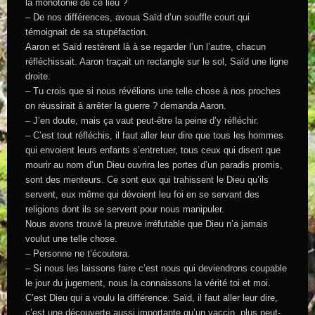
la monotonie de ce lieu ?
– De nos différences, avoua Saïd d’un souffle court qui
témoignait de sa stupéfaction.
Aaron et Saïd restèrent là à se regarder l’un l’autre, chacun
réfléchissait. Aaron traçait un rectangle sur le sol, Saïd une ligne
droite.
– Tu crois que si nous révélions une telle chose à nos proches
on réussirait à arrêter la guerre ? demanda Aaron.
– J’en doute, mais ça vaut peut-être la peine d’y réfléchir.
– C’est tout réfléchis, il faut aller leur dire que tous les hommes
qui envoient leurs enfants s’entretuer, tous ceux qui disent que
mourir au nom d’un Dieu ouvrira les portes d’un paradis promis,
sont des menteurs. Ce sont eux qui trahissent le Dieu qu’ils
servent, eux même qui dévoient leu foi en se servant des
religions dont ils se servent pour nous manipuler.
Nous avons trouvé la preuve irréfutable que Dieu n’a jamais
voulut une telle chose.
– Personne ne t’écoutera.
– Si nous les laissons faire c’est nous qui deviendrons coupable
le jour du jugement, nous la connaissons la vérité toi et moi.
C’est Dieu qui a voulu la différence. Saïd, il faut aller leur dire,
c’est une découverte aussi importante qu’un vaccin, plus peut-