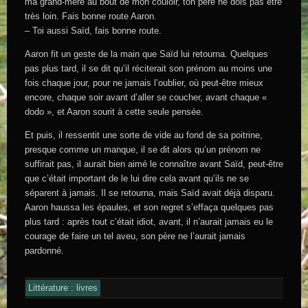
ma grand-mère au bout de mon couloir, ton père ne dois pas être
très loin. Fais bonne route Aaron.
– Toi aussi Saïd, fais bonne route.
Aaron fit un geste de la main que Saïd lui retourna. Quelques
pas plus tard, il se dit qu’il réciterait son prénom au moins une
fois chaque jour, pour ne jamais l’oublier, où peut-être mieux
encore, chaque soir avant d’aller se coucher, avant chaque «
dodo », et Aaron sourit à cette seule pensée.
Et puis, il ressentit une sorte de vide au fond de sa poitrine,
presque comme un manque, il se dit alors qu’un prénom ne
suffirait pas, il aurait bien aimé le connaître avant Saïd, peut-être
que c’était important de le lui dire cela avant qu’ils ne se
séparent à jamais. Il se retourna, mais Saïd avait déjà disparu.
Aaron haussa les épaules, et son regret s’effaça quelques pas
plus tard : après tout c’était idiot, avant, il n’aurait jamais eu le
courage de faire un tel aveu, son père ne l’aurait jamais
pardonné.
Littérature : livres