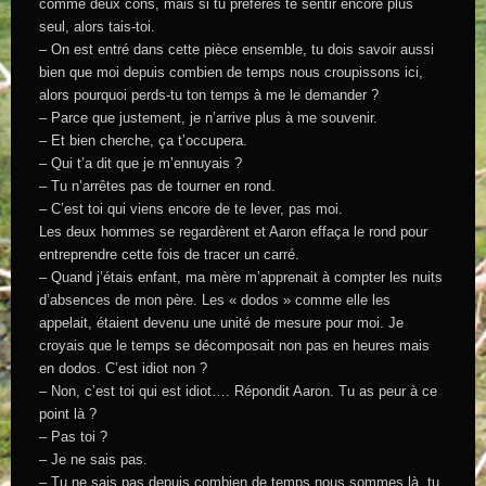
comme deux cons, mais si tu préfères te sentir encore plus
seul, alors tais-toi.
– On est entré dans cette pièce ensemble, tu dois savoir aussi
bien que moi depuis combien de temps nous croupissons ici,
alors pourquoi perds-tu ton temps à me le demander ?
– Parce que justement, je n’arrive plus à me souvenir.
– Et bien cherche, ça t’occupera.
– Qui t’a dit que je m’ennuyais ?
– Tu n’arrêtes pas de tourner en rond.
– C’est toi qui viens encore de te lever, pas moi.
Les deux hommes se regardèrent et Aaron effaça le rond pour
entreprendre cette fois de tracer un carré.
– Quand j’étais enfant, ma mère m’apprenait à compter les nuits
d’absences de mon père. Les « dodos » comme elle les
appelait, étaient devenu une unité de mesure pour moi. Je
croyais que le temps se décomposait non pas en heures mais
en dodos. C’est idiot non ?
– Non, c’est toi qui est idiot…. Répondit Aaron. Tu as peur à ce
point là ?
– Pas toi ?
– Je ne sais pas.
– Tu ne sais pas depuis combien de temps nous sommes là, tu