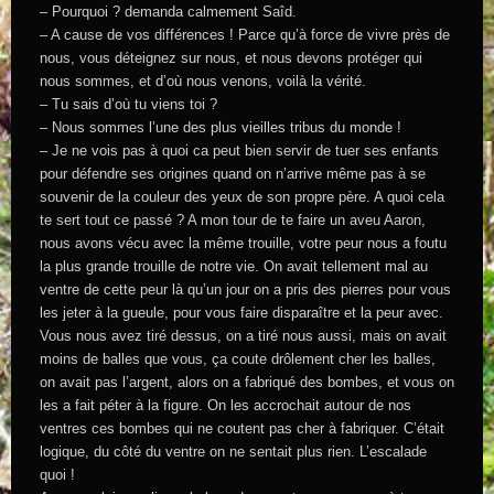
– Pourquoi ? demanda calmement Saîd.
– A cause de vos différences ! Parce qu’à force de vivre près de
nous, vous déteignez sur nous, et nous devons protéger qui
nous sommes, et d’où nous venons, voilà la vérité.
– Tu sais d’où tu viens toi ?
– Nous sommes l’une des plus vieilles tribus du monde !
– Je ne vois pas à quoi ca peut bien servir de tuer ses enfants
pour défendre ses origines quand on n’arrive même pas à se
souvenir de la couleur des yeux de son propre père. A quoi cela
te sert tout ce passé ? A mon tour de te faire un aveu Aaron,
nous avons vécu avec la même trouille, votre peur nous a foutu
la plus grande trouille de notre vie. On avait tellement mal au
ventre de cette peur là qu’un jour on a pris des pierres pour vous
les jeter à la gueule, pour vous faire disparaître et la peur avec.
Vous nous avez tiré dessus, on a tiré nous aussi, mais on avait
moins de balles que vous, ça coute drôlement cher les balles,
on avait pas l’argent, alors on a fabriqué des bombes, et vous on
les a fait péter à la figure. On les accrochait autour de nos
ventres ces bombes qui ne coutent pas cher à fabriquer. C’était
logique, du côté du ventre on ne sentait plus rien. L’escalade
quoi !