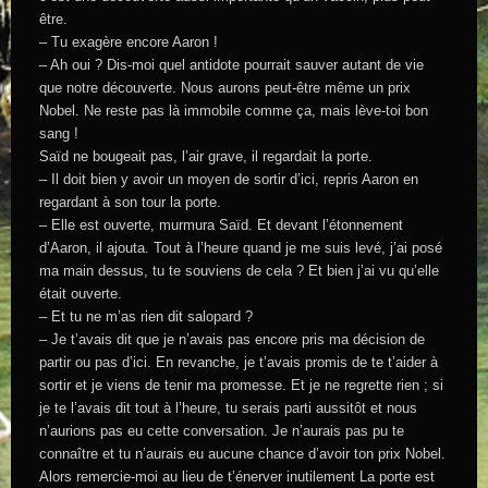
être.
– Tu exagère encore Aaron !
– Ah oui ? Dis-moi quel antidote pourrait sauver autant de vie
que notre découverte. Nous aurons peut-être même un prix
Nobel. Ne reste pas là immobile comme ça, mais lève-toi bon
sang !
Saïd ne bougeait pas, l’air grave, il regardait la porte.
– Il doit bien y avoir un moyen de sortir d’ici, repris Aaron en
regardant à son tour la porte.
– Elle est ouverte, murmura Saïd. Et devant l’étonnement
d’Aaron, il ajouta. Tout à l’heure quand je me suis levé, j’ai posé
ma main dessus, tu te souviens de cela ? Et bien j’ai vu qu’elle
était ouverte.
– Et tu ne m’as rien dit salopard ?
– Je t’avais dit que je n’avais pas encore pris ma décision de
partir ou pas d’ici. En revanche, je t’avais promis de te t’aider à
sortir et je viens de tenir ma promesse. Et je ne regrette rien ; si
je te l’avais dit tout à l’heure, tu serais parti aussitôt et nous
n’aurions pas eu cette conversation. Je n’aurais pas pu te
connaître et tu n’aurais eu aucune chance d’avoir ton prix Nobel.
Alors remercie-moi au lieu de t’énerver inutilement La porte est