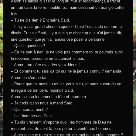
Aaron se laissa glisser le long du mur et recommença à tracer
un trait dans la terre meuble. Sa main dessinait un triangle cette
fois.
– Tu ne dis rien ? Enchaîna Saïd.
– Il n’y a pas grand-chose à ajouter. C’est l’escalade comme tu
disais. Tu sais Saïd, il y a quelque chose que je n’ai jamais dit,
une question que je n’ai jamais osé poser à personne.
– Quelle question ?
– Ca ne sert à rien, je ne vois pas comment toi tu pourrais avoir
la réponse, personne ne la connait ici bas.
– Aaron, ton père avait les yeux bleus !
– Et comment tu sais ça toi qui ne la jamais connu ? demanda
Aaron en s’emportant.
– Parce que toi aussi tu as les yeux bleu, et sans aucun doute
le regard de ton père, répondit Saïd.
Aaron baissa lentement la tête et murmura :
– Je crois qu’on nous a menti Saïd.
– Qui nous a menti ?
– Les hommes de Dieu.
– Tu dis vraiment n’importe quoi, les hommes de Dieu ne
mentent pas, ils sont là pour porter la vérité aux hommes.
– Alors puisque tu es si sur de toi, dis-moi qui a crée l’homme ?