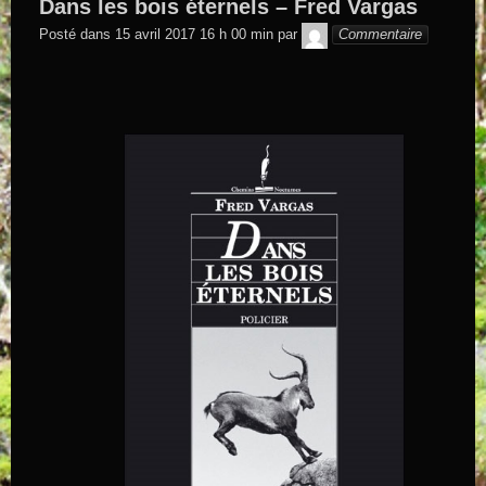
Dans les bois éternels – Fred Vargas
GEGE DE
Posté dans
15 avril 2017 16 h 00 min
par
Commentaire
SAINTAND