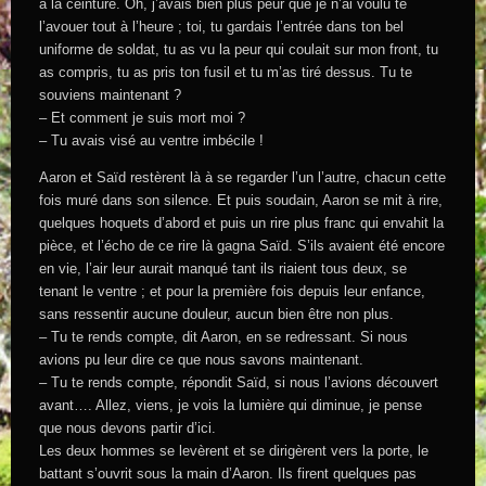
à la ceinture. Oh, j’avais bien plus peur que je n’ai voulu te
l’avouer tout à l’heure ; toi, tu gardais l’entrée dans ton bel
uniforme de soldat, tu as vu la peur qui coulait sur mon front, tu
as compris, tu as pris ton fusil et tu m’as tiré dessus. Tu te
souviens maintenant ?
– Et comment je suis mort moi ?
– Tu avais visé au ventre imbécile !
Aaron et Saïd restèrent là à se regarder l’un l’autre, chacun cette
fois muré dans son silence. Et puis soudain, Aaron se mit à rire,
quelques hoquets d’abord et puis un rire plus franc qui envahit la
pièce, et l’écho de ce rire là gagna Saïd. S’ils avaient été encore
en vie, l’air leur aurait manqué tant ils riaient tous deux, se
tenant le ventre ; et pour la première fois depuis leur enfance,
sans ressentir aucune douleur, aucun bien être non plus.
– Tu te rends compte, dit Aaron, en se redressant. Si nous
avions pu leur dire ce que nous savons maintenant.
– Tu te rends compte, répondit Saïd, si nous l’avions découvert
avant…. Allez, viens, je vois la lumière qui diminue, je pense
que nous devons partir d’ici.
Les deux hommes se levèrent et se dirigèrent vers la porte, le
battant s’ouvrit sous la main d’Aaron. Ils firent quelques pas