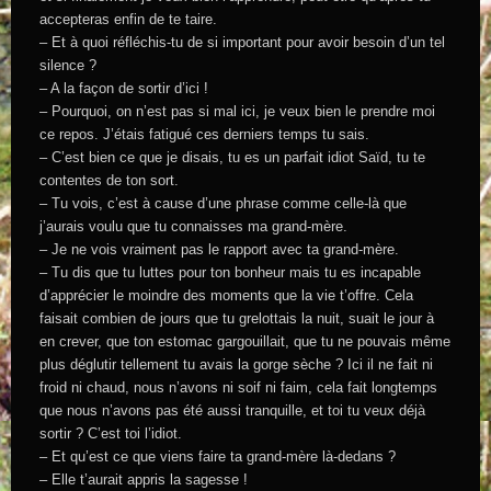
accepteras enfin de te taire.
– Et à quoi réfléchis-tu de si important pour avoir besoin d’un tel
silence ?
– A la façon de sortir d’ici !
– Pourquoi, on n’est pas si mal ici, je veux bien le prendre moi
ce repos. J’étais fatigué ces derniers temps tu sais.
– C’est bien ce que je disais, tu es un parfait idiot Saïd, tu te
contentes de ton sort.
– Tu vois, c’est à cause d’une phrase comme celle-là que
j’aurais voulu que tu connaisses ma grand-mère.
– Je ne vois vraiment pas le rapport avec ta grand-mère.
– Tu dis que tu luttes pour ton bonheur mais tu es incapable
d’apprécier le moindre des moments que la vie t’offre. Cela
faisait combien de jours que tu grelottais la nuit, suait le jour à
en crever, que ton estomac gargouillait, que tu ne pouvais même
plus déglutir tellement tu avais la gorge sèche ? Ici il ne fait ni
froid ni chaud, nous n’avons ni soif ni faim, cela fait longtemps
que nous n’avons pas été aussi tranquille, et toi tu veux déjà
sortir ? C’est toi l’idiot.
– Et qu’est ce que viens faire ta grand-mère là-dedans ?
– Elle t’aurait appris la sagesse !