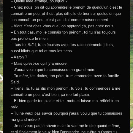
– Quelle idée étrange, pourquoi ?
– Chez nous, on dit qu’apprendre le prénom de quelqu’un c’est le
connaître un peu, et il est plus difficile de tirer sur quelqu’un que
l’on connaît un peu, c’est pas idiot comme raisonnement.
– Alors c’est chez vous que l’on apprend ça, pas chez nous.
– En tout cas, moi je connais ton prénom, toi tu n’as toujours
pas prononcé le mien.
– Tais-toi Saïd, tu m’épuises avec tes raisonnements idiots,
aussi idiots que toi et tous les tiens.
– Aaron ?
– Mais qu’est-ce qu’il y a encore.
– J’aurai voulu que tu connaisses ma grand-mère.
– Ta mère, tes dodos, ton père, tu m’emmerdes avec ta famille
Saïd.
– Tiens, là, tu as dis mon prénom, tu vois, tu commences à me
connaître un peu, c’est bien, ça me fait plaisir.
– Et bien garde ton plaisir et tes mots et laisse-moi réfléchir en
paix.
– Tu ne veux pas savoir pourquoi j’aurai voulu que tu connaisses
ma grand-mère ?
– Je ne veux pas le savoir mais tu vas me le dire quand même,
et si finalement je veux bien l’apprendre, peut-être qu’après tu