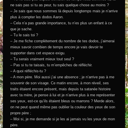
ne sais pas si tu as peur, tu sais quelque chose au moins ?
– Je sais que nous sommes là depuis longtemps mais je n’arrive
plus à compter les dodos Aaron.
– Cela n’a pas grande importance, tu n’es plus un enfant à ce
que je sache.
– Tu le sais toi ?
– Je me fiche complètement du nombre de tes dodos, j’aimerai
mieux savoir combien de temps encore je vais devoir te
supporter dans cet espace exigu.
– Tu serais vraiment mieux tout seul ?
– Pas si tu te taisais, tu m’empêches de réfléchir.
– A quoi réfléchis-tu ?
– A mon père. Moi aussi j’ai une absence ; je n’arrive pas à me
souvenir de son visage. Ce matin encore, à mon réveil, ses
traits étaient encore présent, mais depuis ta satanée histoire
avec ta mère, je pense à lui et je n’arrive plus à me représenter
ses yeux, est-ce qu’ils étaient bleus ou marrons ? Merde alors,
on ne peut quand même pas oublier la couleur des yeux de son
propre père ;
– Moi si, je me demande si je les ai jamais vu les yeux de mon
père.