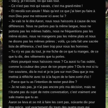
– Vas-y, je t’écoute, toi qui sais tout.
– Ce n’est pas moi qui savais, c’est ma grand-mère !
– Et revoilà son aïeule ! Mais qu’est ce que j’ai bien pu faire à
mon Dieu pour me retrouver ici avec lui ?
– Je vais te le dire Aaron, nous nous haïssons à cause de nos
différences. Nous ne parlons pas la même langue, nous ne
portons pas les mêmes habits, nous ne fréquentions pas les
même écoles, nous ne mangeons pas les même plats et nous
ne disons pas les mêmes prières ; voilà, ça cela fait une sacrée
liste de différence, c’est bien trop pour nous les hommes.
– Tu n’y es pas du tout, je me fiche de ce que tu manges, de ce
que tu dis, des vêtements que tu portes.
– Alors pourquoi nous haïssons nous ? Ca aussi tu l’as oublié,
comme la couleur des yeux de ton propre père ? Dis-le moi si tu
t’en souviens, dis-le moi et je te jure sur mon Dieu que je me
mettrai à réfléchir avec toi à la façon de te faire sortir d’ici !
– Parce que tu as l’intention de rester peut-être ?
– Je ne sais pas, je n’ai pas encore pris ma décision, mais ne
t’écarte pas du sujet de notre conversation, c’est vraiment une
sale manie que tu as.
Aaron se leva et se mit à faire les cent pas, soixante dix pour
être précis, soit exactement dix tours des quatre murs qui