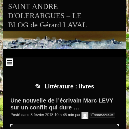
Aller au contenu
Skip to RECENT-POSTS-2
Skip to RECENT-COMMENTS-2
Skip to ARCHIVES-2
Skip to CALENDAR-2
Skip to VISITS_COUNTER_WIDGET
Skip to CATEGORIES-2
Skip to SEARCH-2
Skip to ARCHIVES-3
SAINT ANDRE
D'OLERARGUES – LE
BLOG de Gérard LAVAL
Littérature : livres
Une nouvelle de l’écrivain Marc LEVY
sur un conflit qui dure …
GEGE DE
Posté dans
3 février 2018 10 h 45 min
par
Commentaire
SAINTAND