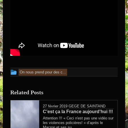
Cet article a été publié dans
On nous prend pour des c...
Related Posts
27 février 2019
GEGE DE SAINTAND
C'est ça la France aujourd'hui !!!
Attention !!! « Ceci n'est pas une vidéo sur
les violences policières! » d’après le
Macron et ses su...