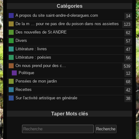
Catégories
A propos du site saint-andre-d-olerargues.com
14
De la m … pour ne pas dire du poison dans nos assiettes
123
Des nouvelles de St ANDRE
62
Divers
57
Littérature : livres
47
Littérature : poésies
56
On nous prend pour des c…
539
Politique
12
Pensées de mon jardin
68
Recettes
42
Sur l'activité artistique en générale
38
Taper Mots clés
Search for: