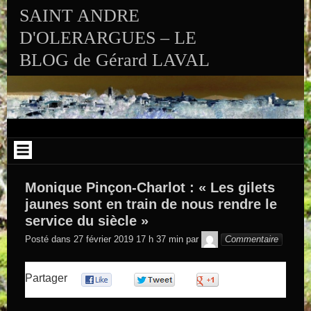
Aller au contenu
SAINT ANDRE
D'OLERARGUES – LE
BLOG de Gérard LAVAL
Monique Pinçon-Charlot : « Les gilets
jaunes sont en train de nous rendre le
service du siècle »
GEGE DE
Posté dans
27 février 2019 17 h 37 min
par
Commentaire
SAINTAND
Partager
0
0
0