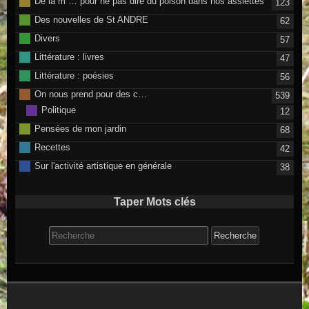
De la m … pour ne pas dire du poison dans nos assiettes
123
Des nouvelles de St ANDRE
62
Divers
57
Littérature : livres
47
Littérature : poésies
56
On nous prend pour des c…
539
Politique
12
Pensées de mon jardin
68
Recettes
42
Sur l'activité artistique en générale
38
Taper Mots clés
Search for: