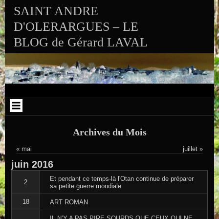
Aller au contenu
Skip to RECENT-POSTS-2
Skip to RECENT-COMMENTS-2
Skip to ARCHIVES-2
Skip to CALENDAR-2
Skip to VISITS_COUNTER_WIDGET
Skip to CATEGORIES-2
Skip to SEARCH-2
Skip to ARCHIVES-3
SAINT ANDRE
D'OLERARGUES – LE
BLOG de Gérard LAVAL
Archives du Mois
« mai
juillet »
juin
2016
Et pendant ce temps-là l'Otan continue de préparer
2
sa petite guerre mondiale
18
ART ROMAN
IL N’Y A PAS PIRE SOURDS QUE CEUX QUI NE