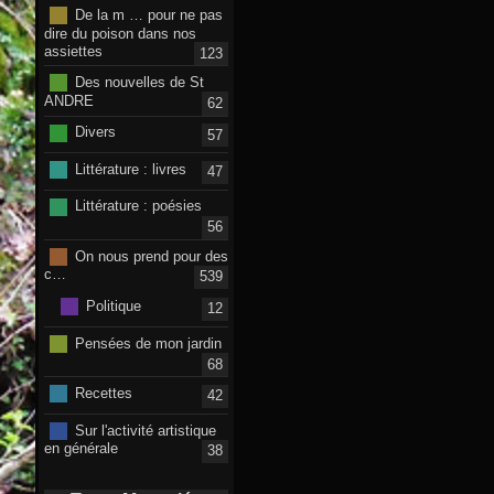
De la m … pour ne pas
dire du poison dans nos
assiettes
123
Des nouvelles de St
ANDRE
62
Divers
57
Littérature : livres
47
Littérature : poésies
56
On nous prend pour des
c…
539
Politique
12
Pensées de mon jardin
68
Recettes
42
Sur l'activité artistique
en générale
38