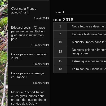
C’est ça la France
« avril
aujourd’hui !!!
3 avril 2019
mai
2018
1
Notre future se dessine 
Edouard Louis : ”Chaque
personne qui insultait un
7
Enquête Nationale Santé
gilet jaune insultait mon
père”
10
Mandats limités dans le 
13 mars 2019
Nouveau poison alimenta
12
l'isoglucose
Ca se passe en France en
2019 !!!
15
L'Amérique a cessé de n
5 mars 2019
18
La raison pour laquelle l
Ca se passe comme ça
en France !
4 mars 2019
Monique Pinçon-Charlot :
« Les gilets jaunes sont
en train de nous rendre le
service du siècle »