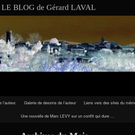
Aller au contenu
Skip to RECENT-POSTS-2
Skip to RECENT-COMMENTS-2
Skip to ARCHIVES-2
Skip to CALENDAR-2
Skip to VISITS_COUNTER_WIDGET
Skip to CATEGORIES-2
Skip to SEARCH-2
Skip to ARCHIVES-3
LE BLOG de Gérard LAVAL
 l’auteur.
Galerie de dessins de l’auteur
Liens vers des sites du mêm
Une nouvelle de Marc LEVY sur un conflit qui dure …