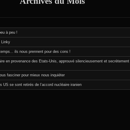
Archives du Mois
peu à peu !
 Linky
temps... ils nous prennent pour des cons !
ire en provenance des Etats-Unis, approuvé silencieusement et secrètement
ous fasciner pour mieux nous inquiéter
es US se sont retirés de l’accord nucléaire iranien