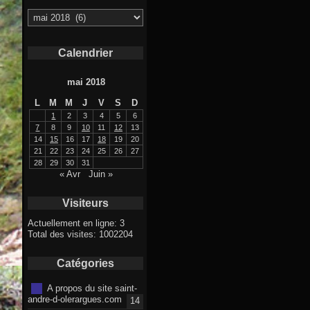
Archives
Calendrier
mai 2018
L
M
M
J
V
S
D
1
2
3
4
5
6
7
8
9
10
11
12
13
14
15
16
17
18
19
20
21
22
23
24
25
26
27
28
29
30
31
« Avr
Juin »
Visiteurs
Actuellement en ligne: 3
Total des visites: 1002204
Catégories
A propos du site saint-
andre-d-olerargues.com
14