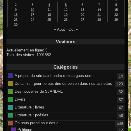
2
3
4
5
6
7
8
9
10
11
12
13
14
15
16
17
18
19
20
21
22
23
24
25
26
27
28
29
30
« Août
Oct »
Visiteurs
Actuellement en ligne: 5
Total des visites: 1001582
Catégories
A propos du site saint-andre-d-olerargues.com
14
De la m … pour ne pas dire du poison dans nos assiettes
123
Des nouvelles de St ANDRE
62
Divers
57
Littérature : livres
47
Littérature : poésies
56
On nous prend pour des c…
539
Politique
12