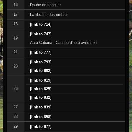
16
Daube de sanglier
17
La librairie des ombres
18
[link to 714]
[link to 747]
19
Aura Cabana - Cabane d'hôte avec spa
21
[link to 777]
[link to 793]
23
[link to 802]
[link to 819]
26
[link to 825]
[link to 832]
27
[link to 839]
28
[link to 858]
29
[link to 877]