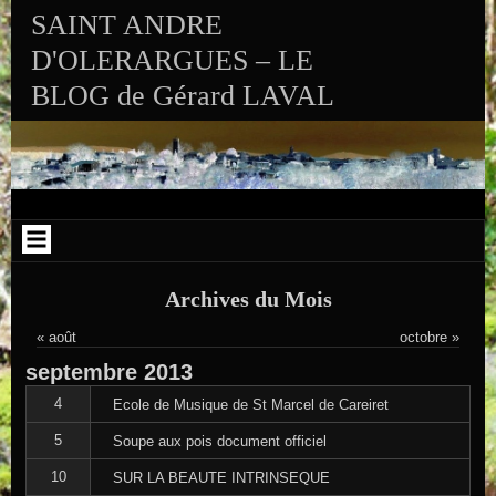
Aller au contenu
Skip to RECENT-POSTS-2
Skip to RECENT-COMMENTS-2
Skip to ARCHIVES-2
Skip to CALENDAR-2
Skip to VISITS_COUNTER_WIDGET
Skip to CATEGORIES-2
Skip to SEARCH-2
Skip to ARCHIVES-3
SAINT ANDRE
D'OLERARGUES – LE
BLOG de Gérard LAVAL
Archives du Mois
« août
octobre »
septembre
2013
4
Ecole de Musique de St Marcel de Careiret
5
Soupe aux pois document officiel
10
SUR LA BEAUTE INTRINSEQUE