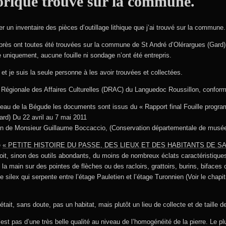
torique trouvé sur la commune.
er un inventaire des pièces d’outillage lithique que j’ai trouvé sur la commune.
près ont toutes été trouvées sur la commune de St André d’Olérargues (Gard) 
e uniquement, aucune fouille ni sondage n’ont été entrepris.
et je suis la seule personne à les avoir trouvées et collectées.
ion Régionale des Affaires Culturelles (DRAC) du Languedoc Roussillon, conform
eau de la Bégude les documents sont issus du « Rapport final Fouille progr
rd) Du 22 avril au 7 mai 2011
tion de Monsieur Guillaume Boccaccio, (Conservation départementale de musé
e
« PETITE HISTOIRE DU PASSE, DES LIEUX ET DES HABITANTS DE S
it, sinon des outils abondants, du moins de nombreux éclats caractéristiques 
a main sur des pointes de flèches ou des racloirs, grattoirs, burins, biface
e silex qui serpente entre l’étage Pauletien et l’étage Turonnien (Voir le chap
tait, sans doute, pas un habitat, mais plutôt un lieu de collecte et de taille de
’est pas d’une très belle qualité au niveau de l’homogénéité de la pierre. Le p