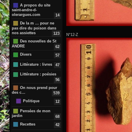
A propos du site
saint-andre-d-
olerargues.com
14
De la m … pour ne
pas dire du poison dans
nos assiettes
123
N°12-Z
Des nouvelles de St
ANDRE
62
Divers
57
Littérature : livres
47
Littérature : poésies
56
On nous prend pour
des c…
539
Politique
12
Pensées de mon
jardin
68
Recettes
42