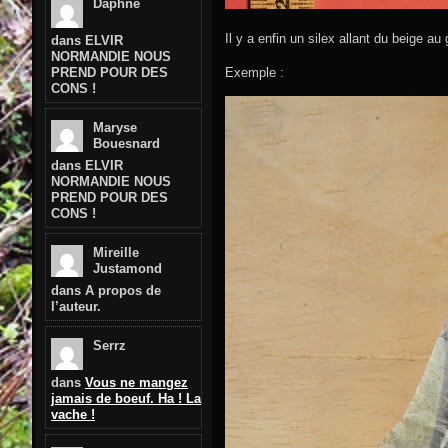
Daphne
Il y a enfin un silex allant du beige au 
dans
ELVIR
NORMANDIE NOUS
Exemple :
PREND POUR DES
CONS !
Maryse
Bouesnard
dans
ELVIR
NORMANDIE NOUS
PREND POUR DES
CONS !
Mireille
Justamond
dans
A propos de
l’auteur.
Serrz
dans
Vous ne mangez
jamais de boeuf. Ha ! La
vache !