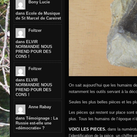
Bony Lucie
dans
Ecole de Musique
de St Marcel de Careiret
Foltzer
dans
ELVIR
NORMANDIE NOUS
PREND POUR DES
CONS !
Foltzer
dans
ELVIR
NORMANDIE NOUS
On sait aujourd’hui que les humains de 
PREND POUR DES
notamment les outils servant à la déco
CONS !
Seules les plus belles pièces et les p
Anne Rabay
Les pièces qui restent sur place sont 
dans
Témoignage : La
plus. Tous les humains de l’époque n’é
Russie est-elle une
«démocratie» ?
VOICI LES PIECES.
dans la numérota
l’identification de la pièce, un chiffre e