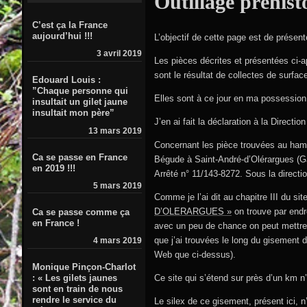
Outillage préhis
C’est ça la France
aujourd’hui !!!
L’objectif de cette page est de présent
3 avril 2019
Les pièces décrites et présentées ci-a
sont le résultat de collectes de surfac
Edouard Louis :
”Chaque personne qui
Elles sont à ce jour en ma possession 
insultait un gilet jaune
insultait mon père”
J’en ai fait la déclaration à la Direct
13 mars 2019
Concernant les pièce trouvées au ham
Ca se passe en France
Bégude à Saint-André-d’Olérargues (Ga
en 2019 !!!
Arrêté n° 11/143-8272. Sous la direc
5 mars 2019
Comme je l’ai dit au chapitre III du sit
D’OLERARGUES »
on trouve par endro
Ca se passe comme ça
en France !
avec un peu de chance on peut mettre l
que j’ai trouvées le long du gisement d
4 mars 2019
Web que ci-dessus).
Monique Pinçon-Charlot
Ce site qui s’étend sur près d’un km n’é
: « Les gilets jaunes
sont en train de nous
rendre le service du
Le silex de ce gisement, présent ici, n