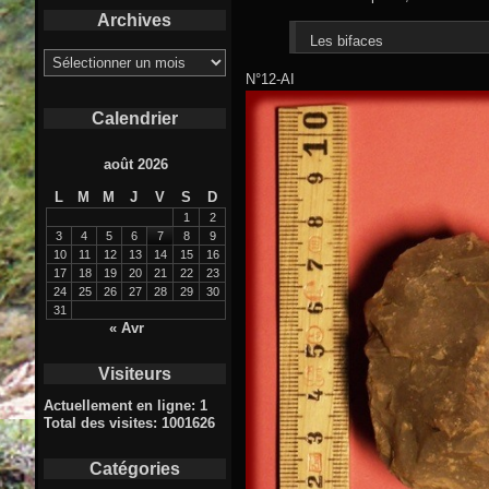
Archives
Les bifaces
Archives
N°12-AI
Calendrier
août 2026
L
M
M
J
V
S
D
1
2
3
4
5
6
7
8
9
10
11
12
13
14
15
16
17
18
19
20
21
22
23
24
25
26
27
28
29
30
31
« Avr
Visiteurs
Actuellement en ligne: 1
Total des visites: 1001626
Catégories