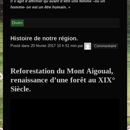
Il s’agit d’affirmer qu’avant d’être une femme –ou un
homme- on est un être humain. »
Divers
Histoire de notre région.
GEGE DE
Posté dans
20 février 2017 10 h 51 min
par
Commentaire
SAINTAND
Reforestation du Mont Aigoual,
renaissance d’une forêt au XIX°
Siècle.