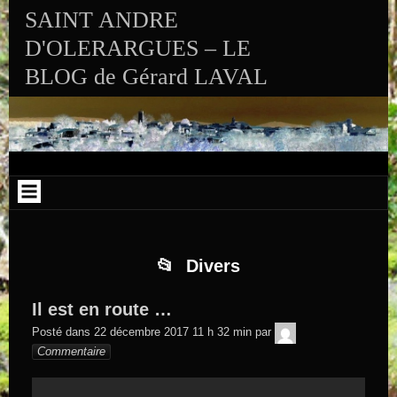
Aller au contenu
Skip to RECENT-POSTS-2
Skip to RECENT-COMMENTS-2
Skip to ARCHIVES-2
Skip to CALENDAR-2
Skip to VISITS_COUNTER_WIDGET
Skip to CATEGORIES-2
Skip to SEARCH-2
Skip to ARCHIVES-3
SAINT ANDRE
D'OLERARGUES – LE
BLOG de Gérard LAVAL
Divers
Il est en route …
GEGE DE
Posté dans
22 décembre 2017 11 h 32 min
par
SAINTAND
Commentaire