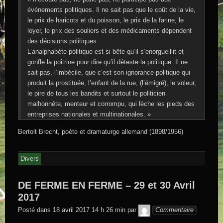
événements politiques. Il ne sait pas que le coût de la vie,
le prix de haricots et du poisson, le prix de la farine, le
loyer, le prix des souliers et des médicaments dépendent
des décisions politiques.
L’analphabète politique est si bête qu’il s’enorgueillit et
gonfle la poitrine pour dire qu’il déteste la politique. Il ne
sait pas, l’imbécile, que c’est son ignorance politique qui
produit la prostituée, l’enfant de la rue, (l’émigré), le voleur,
le pire de tous les bandits et surtout le politicien
malhonnête, menteur et corrompu, qui lèche les pieds des
entreprises nationales et multinationales. »
Bertolt Brecht, poète et dramaturge allemand (1898/1956)
Divers
DE FERME EN FERME – 29 et 30 Avril
2017
GEGE DE
Posté dans
18 avril 2017 14 h 26 min
par
Commentaire
SAINTAND