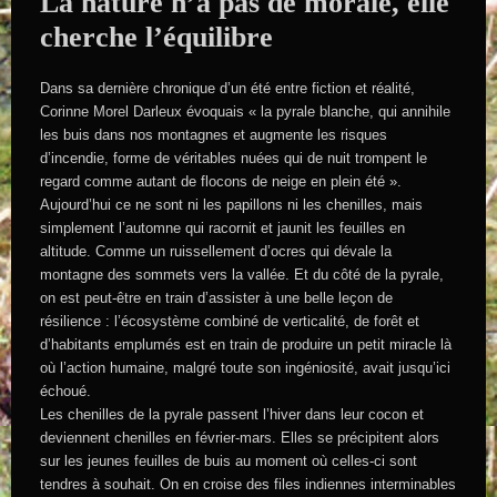
La nature n’a pas de morale, elle
cherche l’équilibre
Dans sa dernière chronique d’un été entre fiction et réalité,
Corinne Morel Darleux évoquais « la pyrale blanche, qui annihile
les buis dans nos montagnes et augmente les risques
d’incendie, forme de véritables nuées qui de nuit trompent le
regard comme autant de flocons de neige en plein été ».
Aujourd’hui ce ne sont ni les papillons ni les chenilles, mais
simplement l’automne qui racornit et jaunit les feuilles en
altitude. Comme un ruissellement d’ocres qui dévale la
montagne des sommets vers la vallée. Et du côté de la pyrale,
on est peut-être en train d’assister à une belle leçon de
résilience : l’écosystème combiné de verticalité, de forêt et
d’habitants emplumés est en train de produire un petit miracle là
où l’action humaine, malgré toute son ingéniosité, avait jusqu’ici
échoué.
Les chenilles de la pyrale passent l’hiver dans leur cocon et
deviennent chenilles en février-mars. Elles se précipitent alors
sur les jeunes feuilles de buis au moment où celles-ci sont
tendres à souhait. On en croise des files indiennes interminables