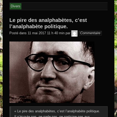
Divers
Le pire des analphabètes, c’est
l’analphabète politique.
GEGE DE
Posté dans
11 mai 2017 11 h 40 min
par
Commentaire
SAINTAND
« Le pire des analphabètes, c’est l’analphabète politique.
Il n’écoute pas, ne parle pas, ne participe pas aux