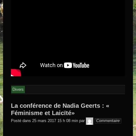
Divers
La conférence de Nadia Geerts : «
Féminisme et Laicïté»
GEGE DE
Posté dans
25 mars 2017 15 h 08 min
par
Commentaire
SAINTAND