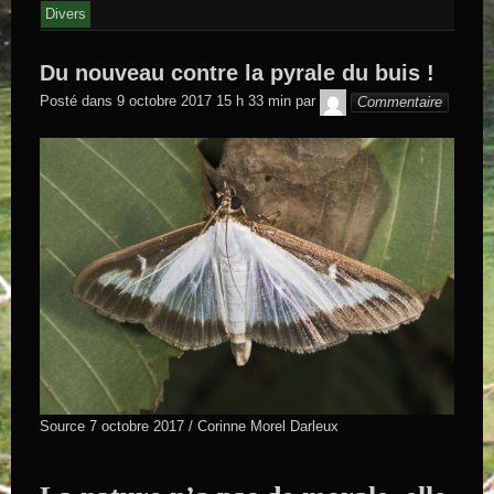
Divers
Du nouveau contre la pyrale du buis !
GEGE DE
Posté dans
9 octobre 2017 15 h 33 min
par
Commentaire
SAINTAND
Source 7 octobre 2017 / Corinne Morel Darleux