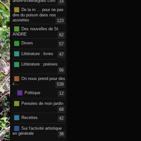
andre-d-olerargues.com
14
De la m … pour ne pas
dire du poison dans nos
assiettes
123
Des nouvelles de St
ANDRE
62
Divers
57
Littérature : livres
47
Littérature : poésies
56
On nous prend pour des
c…
539
Politique
12
Pensées de mon jardin
68
Recettes
42
Sur l'activité artistique
en générale
38