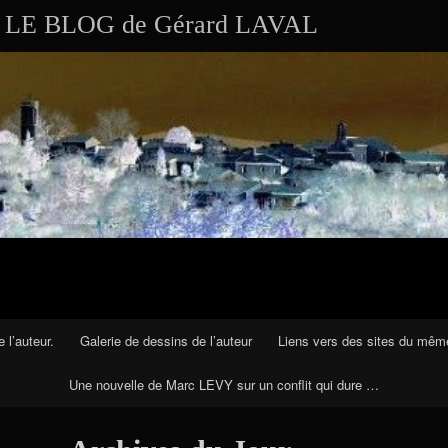
Aller au contenu
Skip to RECENT-POSTS-2
Skip to RECENT-COMMENTS-2
Skip to ARCHIVES-2
Skip to CALENDAR-2
Skip to VISITS_COUNTER_WIDGET
Skip to CATEGORIES-2
Skip to SEARCH-2
Skip to ARCHIVES-3
LE BLOG de Gérard LAVAL
 l’auteur.
Galerie de dessins de l’auteur
Liens vers des sites du mêm
Une nouvelle de Marc LEVY sur un conflit qui dure …