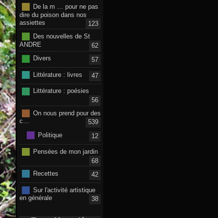
De la m … pour ne pas
dire du poison dans nos
assiettes
123
Des nouvelles de St
ANDRE
62
Divers
57
Littérature : livres
47
Littérature : poésies
56
On nous prend pour des
c…
539
Politique
12
Pensées de mon jardin
68
Recettes
42
Sur l'activité artistique
en générale
38