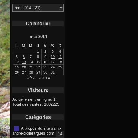
Archives
Calendrier
mai 2014
L
M
M
J
V
S
D
1
2
3
4
5
6
7
8
9
10
11
12
13
14
15
16
17
18
19
20
21
22
23
24
25
26
27
28
29
30
31
« Avr
Juin »
Visiteurs
Actuellement en ligne: 1
Total des visites: 1002225
Catégories
A propos du site saint-
andre-d-olerargues.com
14