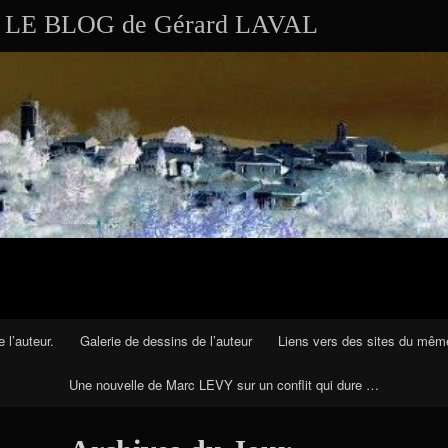
Aller au contenu
Skip to RECENT-POSTS-2
Skip to RECENT-COMMENTS-2
Skip to ARCHIVES-2
Skip to CALENDAR-2
Skip to VISITS_COUNTER_WIDGET
Skip to CATEGORIES-2
Skip to SEARCH-2
Skip to ARCHIVES-3
LE BLOG de Gérard LAVAL
 l’auteur.
Galerie de dessins de l’auteur
Liens vers des sites du mêm
Une nouvelle de Marc LEVY sur un conflit qui dure …