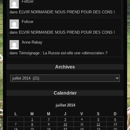
Foltzer
dans
ELVIR NORMANDIE NOUS PREND POUR DES CONS !
Foltzer
dans
ELVIR NORMANDIE NOUS PREND POUR DES CONS !
Anne Rabay
dans
Témoignage : La Russie est-elle une «démocratie» ?
Archives
Archives
Calendrier
juillet 2014
L
M
M
J
V
S
D
1
2
3
4
5
6
7
8
9
10
11
12
13
14
15
16
17
18
19
20