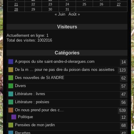
21
22
23
24
25
26
27
28
29
30
31
« Juin
Août »
Visiteurs
Actuellement en ligne: 1
Total des visites: 1002016
Catégories
A propos du site saint-andre-d-olerargues.com
14
De la m … pour ne pas dire du poison dans nos assiettes
123
Des nouvelles de St ANDRE
62
Divers
57
Littérature : livres
47
Littérature : poésies
56
On nous prend pour des c…
539
Politique
12
Pensées de mon jardin
68
Recettes
42