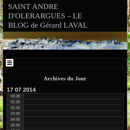
Aller au contenu
Skip to RECENT-POSTS-2
Skip to RECENT-COMMENTS-2
Skip to ARCHIVES-2
Skip to CALENDAR-2
Skip to VISITS_COUNTER_WIDGET
Skip to CATEGORIES-2
Skip to SEARCH-2
Skip to ARCHIVES-3
SAINT ANDRE
D'OLERARGUES – LE
BLOG de Gérard LAVAL
Archives du Jour
17
07
2014
00:00
01:00
02:00
03:00
04:00
05:00