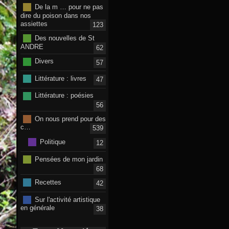
De la m … pour ne pas
dire du poison dans nos
assiettes
123
Des nouvelles de St
ANDRE
62
Divers
57
Littérature : livres
47
Littérature : poésies
56
On nous prend pour des
c…
539
Politique
12
Pensées de mon jardin
68
Recettes
42
Sur l'activité artistique
en générale
38