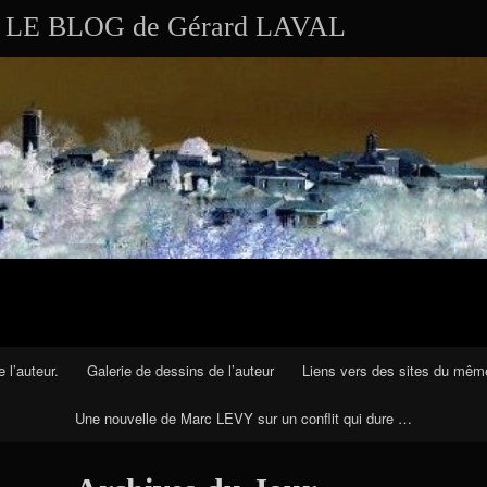
Aller au contenu
Skip to RECENT-POSTS-2
Skip to RECENT-COMMENTS-2
Skip to ARCHIVES-2
Skip to CALENDAR-2
Skip to VISITS_COUNTER_WIDGET
Skip to CATEGORIES-2
Skip to SEARCH-2
Skip to ARCHIVES-3
LE BLOG de Gérard LAVAL
 l’auteur.
Galerie de dessins de l’auteur
Liens vers des sites du mêm
Une nouvelle de Marc LEVY sur un conflit qui dure …