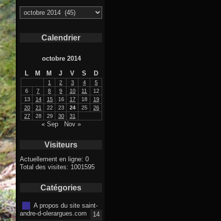
Archives
Calendrier
octobre 2014
L
M
M
J
V
S
D
1
2
3
4
5
6
7
8
9
10
11
12
13
14
15
16
17
18
19
20
21
22
23
24
25
26
27
28
29
30
31
« Sep
Nov »
Visiteurs
Actuellement en ligne: 0
Total des visites: 1001595
Catégories
A propos du site saint-
andre-d-olerargues.com
14