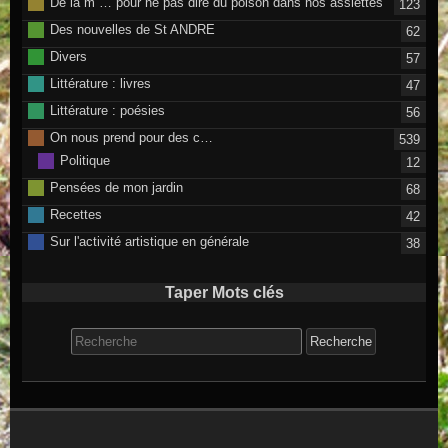
De la m … pour ne pas dire du poison dans nos assiettes
123
Des nouvelles de St ANDRE
62
Divers
57
Littérature : livres
47
Littérature : poésies
56
On nous prend pour des c…
539
Politique
12
Pensées de mon jardin
68
Recettes
42
Sur l'activité artistique en générale
38
Taper Mots clés
Search for: