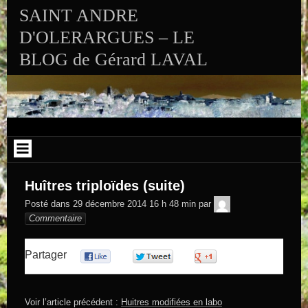
Aller au contenu
SAINT ANDRE
D'OLERARGUES – LE
BLOG de Gérard LAVAL
Huîtres triploïdes (suite)
GEGE DE
Posté dans
29 décembre 2014 16 h 48 min
par
SAINTAND
Commentaire
Partager
0
0
0
Voir l’article précédent :
Huitres modifiées en labo