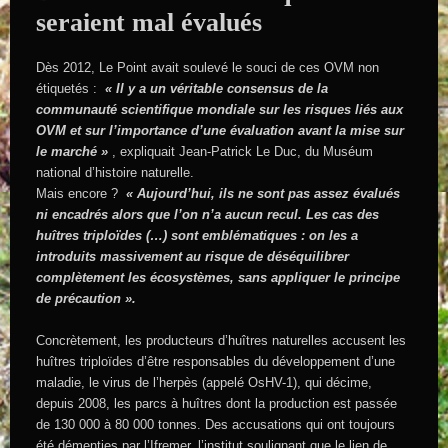
seraient mal évalués
Dès 2012, Le Point avait soulevé le souci de ces OVM non
étiquetés :
« Il y a un véritable consensus de la
communauté scientifique mondiale sur les risques liés aux
OVM et sur l’importance d’une évaluation avant la mise sur
le marché »
, expliquait Jean-Patrick Le Duc, du Muséum
national d’histoire naturelle.
Mais encore ?
« Aujourd’hui, ils ne sont pas assez évalués
ni encadrés alors que l’on n’a aucun recul. Les cas des
huîtres triploïdes (…) sont emblématiques : on les a
introduits massivement au risque de déséquilibrer
complètement les écosystèmes, sans appliquer le principe
de précaution ».
Concrètement, les producteurs d’huîtres naturelles accusent les
huîtres triploïdes d’être responsables du développement d’une
maladie, le virus de l’herpès (appelé OsHV-1), qui décime,
depuis 2008, les parcs à huîtres dont la production est passée
de 130 000 à 80 000 tonnes. Des accusations qui ont toujours
été démenties par l’Ifremer, l’institut soulignant que le lien de