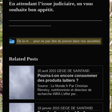
En attendant l’issue judiciaire, on vous
souhaite bon appétit.
_____________________________________________________
________________________
Cet article a été publié dans
De la m ... pour ne pas dire du poison dans nos assiettes
Related Posts
20 avril 2015
GEGE DE SAINTAND
Pourra-t-on encore consommer
des produits laitiers ?
Source : Le Monde.fr Par Christian
Rémésy, nutritionniste et directeur de
recherche INRA L’effet per...
19 janvier 2015
GEGE DE SAINTAND