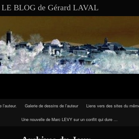
Aller au contenu
Skip to RECENT-POSTS-2
Skip to RECENT-COMMENTS-2
Skip to ARCHIVES-2
Skip to CALENDAR-2
Skip to VISITS_COUNTER_WIDGET
Skip to CATEGORIES-2
Skip to SEARCH-2
Skip to ARCHIVES-3
LE BLOG de Gérard LAVAL
 l’auteur.
Galerie de dessins de l’auteur
Liens vers des sites du mêm
Une nouvelle de Marc LEVY sur un conflit qui dure …