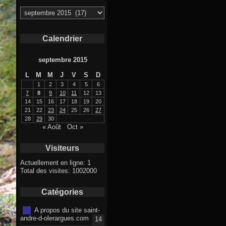
Archives
Calendrier
septembre 2015
L
M
M
J
V
S
D
1
2
3
4
5
6
7
8
9
10
11
12
13
14
15
16
17
18
19
20
21
22
23
24
25
26
27
28
29
30
« Août
Oct »
Visiteurs
Actuellement en ligne: 1
Total des visites: 1002000
Catégories
A propos du site saint-
andre-d-olerargues.com
14