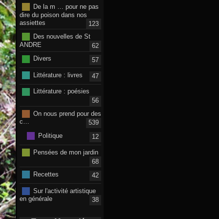
De la m … pour ne pas
dire du poison dans nos
assiettes
123
Des nouvelles de St
ANDRE
62
Divers
57
Littérature : livres
47
Littérature : poésies
56
On nous prend pour des
c…
539
Politique
12
Pensées de mon jardin
68
Recettes
42
Sur l'activité artistique
en générale
38