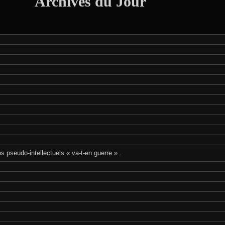
Archives du Jour
 pseudo-intellectuels « va-t-en guerre » .