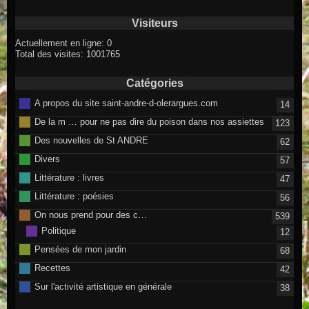
Visiteurs
Actuellement en ligne: 0
Total des visites: 1001765
Catégories
A propos du site saint-andre-d-olerargues.com
14
De la m … pour ne pas dire du poison dans nos assiettes
123
Des nouvelles de St ANDRE
62
Divers
57
Littérature : livres
47
Littérature : poésies
56
On nous prend pour des c…
539
Politique
12
Pensées de mon jardin
68
Recettes
42
Sur l'activité artistique en générale
38