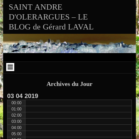
Aller au contenu
Skip to RECENT-POSTS-2
Skip to RECENT-COMMENTS-2
Skip to ARCHIVES-2
Skip to CALENDAR-2
Skip to VISITS_COUNTER_WIDGET
Skip to CATEGORIES-2
Skip to SEARCH-2
Skip to ARCHIVES-3
SAINT ANDRE
D'OLERARGUES – LE
BLOG de Gérard LAVAL
Archives du Jour
03
04
2019
00:00
01:00
02:00
03:00
04:00
05:00