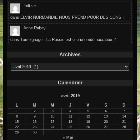
Foltzer
dans
ELVIR NORMANDIE NOUS PREND POUR DES CONS !
Anne Rabay
dans
Témoignage : La Russie est-elle une «démocratie» ?
Archives
Archives
Calendrier
avril 2019
L
M
M
J
V
S
D
1
2
3
4
5
6
7
8
9
10
11
12
13
14
15
16
17
18
19
20
21
22
23
24
25
26
27
28
29
30
« Mar