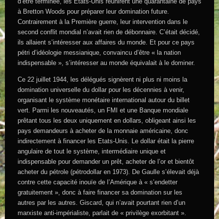
d’être terminée, les Etats-Unis réunirent une quarantaine de pays
à Bretton Woods pour préparer leur domination future.
Contrairement à la Première guerre, leur intervention dans le
second conflit mondial n’avait rien de débonnaire. C’était décidé,
ils allaient s’intéresser aux affaires du monde. Et pour ce pays
pétri d’idéologie messianique, convaincu d’être « la nation
indispensable », s’intéresser au monde équivalait à le dominer.
Ce 22 juillet 1944, les délégués signèrent ni plus ni moins la
domination universelle du dollar pour les décennies à venir,
organisant le système monétaire international autour du billet
vert. Parmi les nouveautés, un FMI et une Banque mondiale
prêtant tous les deux uniquement en dollars, obligeant ainsi les
pays demandeurs à acheter de la monnaie américaine, donc
indirectement à financer les Etats-Unis. Le dollar était la pierre
angulaire de tout le système, intermédiaire unique et
indispensable pour demander un prêt, acheter de l’or et bientôt
acheter du pétrole (pétrodollar en 1973). De Gaulle s’élevait déjà
contre cette capacité inouïe de l’Amérique à « s’endetter
gratuitement », donc à
faire financer sa domination sur les
autres par les autres
. Giscard, qui n’avait pourtant rien d’un
marxiste anti-impérialiste, parlait de « privilège exorbitant ».