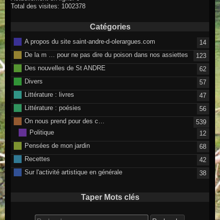
Total des visites: 1002378
Catégories
A propos du site saint-andre-d-olerargues.com
14
De la m … pour ne pas dire du poison dans nos assiettes
123
Des nouvelles de St ANDRE
62
Divers
57
Littérature : livres
47
Littérature : poésies
56
On nous prend pour des c…
539
Politique
12
Pensées de mon jardin
68
Recettes
42
Sur l'activité artistique en générale
38
Taper Mots clés
Search for: