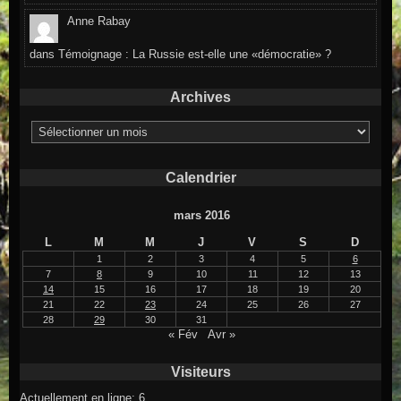
Anne Rabay
dans
Témoignage : La Russie est-elle une «démocratie» ?
Archives
Archives
Calendrier
mars 2016
L
M
M
J
V
S
D
1
2
3
4
5
6
7
8
9
10
11
12
13
14
15
16
17
18
19
20
21
22
23
24
25
26
27
28
29
30
31
« Fév
Avr »
Visiteurs
Actuellement en ligne: 6