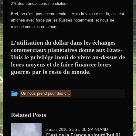
2% des transactions mondiales.
Bref, on n’est pas encore rendu… Mais la volonté est là, elle est
affichée avec force par les Russes notamment, et nous ne
reviendrons plus en arrière.
L’utilisation du dollar dans les échanges
commerciaux planétaires donne aux Etats-
Unis le privilège inouï de vivre au-dessus de
leurs moyens et de faire financer leurs
guerres par le reste du monde.
Cet article a été publié dans
On nous prend pour des c...
Related Posts
6 mars 2016
GEGE DE SAINTAND
C'est ça la France aujourd'hui !!!