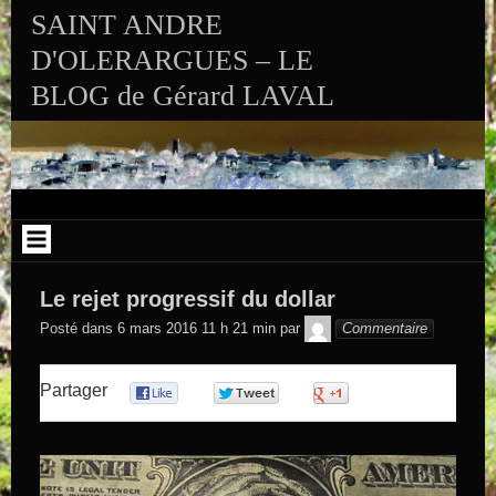
Aller au contenu
SAINT ANDRE
D'OLERARGUES – LE
BLOG de Gérard LAVAL
Le rejet progressif du dollar
GEGE DE
Posté dans
6 mars 2016 11 h 21 min
par
Commentaire
SAINTAND
Partager
0
0
0