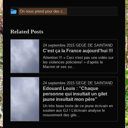
Cet article a été publié dans
On nous prend pour des c...
Related Posts
24 septembre 2015
GEGE DE SAINTAND
C'est ça la France aujourd'hui !!!
Attention !!! « Ceci n'est pas une vidéo sur
les violences policières! » d’après le
Macron et ses su...
24 septembre 2015
GEGE DE SAINTAND
Edouard Louis : ”Chaque
personne qui insultait un gilet
jaune insultait mon père”
Un très beau texte de ce jeune écrivain en
soutien aux GJ ! L'écrivain analyse le
mouvement des gile...