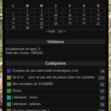
L
M
M
J
V
S
D
1
2
3
4
5
6
7
8
9
10
11
12
13
14
15
16
17
18
19
20
21
22
23
24
25
26
27
28
29
30
« Août
Oct »
Visiteurs
Actuellement en ligne: 0
Total des visites: 1002161
Catégories
A propos du site saint-andre-d-olerargues.com
14
De la m … pour ne pas dire du poison dans nos assiettes
123
Des nouvelles de St ANDRE
62
Divers
57
Littérature : livres
47
Littérature : poésies
56
On nous prend pour des c…