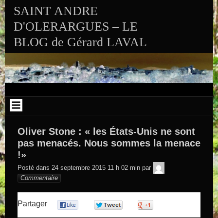
Aller au contenu
SAINT ANDRE
D'OLERARGUES – LE
BLOG de Gérard LAVAL
Oliver Stone : « les États-Unis ne sont
pas menacés. Nous sommes la menace
!»
GEGE DE
Posté dans
24 septembre 2015 11 h 02 min
par
SAINTAND
Commentaire
Partager
0
0
0