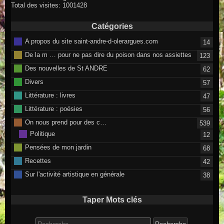
Total des visites: 1001428
Catégories
A propos du site saint-andre-d-olerargues.com
14
De la m … pour ne pas dire du poison dans nos assiettes
123
Des nouvelles de St ANDRE
62
Divers
57
Littérature : livres
47
Littérature : poésies
56
On nous prend pour des c…
539
Politique
12
Pensées de mon jardin
68
Recettes
42
Sur l'activité artistique en générale
38
Taper Mots clés
Search for: