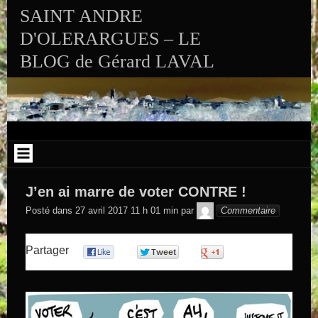
Aller au contenu
SAINT ANDRE
D'OLERARGUES – LE
BLOG de Gérard LAVAL
J’en ai marre de voter CONTRE !
GEGE DE
Posté dans
27 avril 2017 11 h 01 min
par
Commentaire
SAINTAND
Partager
0
0
0