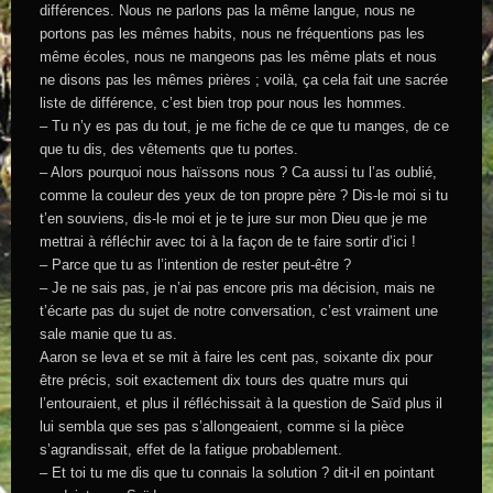
différences. Nous ne parlons pas la même langue, nous ne
portons pas les mêmes habits, nous ne fréquentions pas les
même écoles, nous ne mangeons pas les même plats et nous
ne disons pas les mêmes prières ; voilà, ça cela fait une sacrée
liste de différence, c’est bien trop pour nous les hommes.
– Tu n’y es pas du tout, je me fiche de ce que tu manges, de ce
que tu dis, des vêtements que tu portes.
– Alors pourquoi nous haïssons nous ? Ca aussi tu l’as oublié,
comme la couleur des yeux de ton propre père ? Dis-le moi si tu
t’en souviens, dis-le moi et je te jure sur mon Dieu que je me
mettrai à réfléchir avec toi à la façon de te faire sortir d’ici !
– Parce que tu as l’intention de rester peut-être ?
– Je ne sais pas, je n’ai pas encore pris ma décision, mais ne
t’écarte pas du sujet de notre conversation, c’est vraiment une
sale manie que tu as.
Aaron se leva et se mit à faire les cent pas, soixante dix pour
être précis, soit exactement dix tours des quatre murs qui
l’entouraient, et plus il réfléchissait à la question de Saïd plus il
lui sembla que ses pas s’allongeaient, comme si la pièce
s’agrandissait, effet de la fatigue probablement.
– Et toi tu me dis que tu connais la solution ? dit-il en pointant