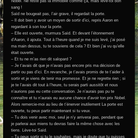
Nobel. Ne reste pas là immobile comme ça, mais lève-toi bon
sang !
Saïd ne bougeait pas, l’air grave, il regardait la porte.
– Il doit bien y avoir un moyen de sortir d’ici, repris Aaron en
regardant à son tour la porte.
– Elle est ouverte, murmura Saïd. Et devant l’étonnement
d’Aaron, il ajouta. Tout à l’heure quand je me suis levé, j’ai posé
ma main dessus, tu te souviens de cela ? Et bien j’ai vu qu’elle
était ouverte.
– Et tu ne m’as rien dit salopard ?
– Je t’avais dit que je n’avais pas encore pris ma décision de
partir ou pas d’ici. En revanche, je t’avais promis de te t’aider à
sortir et je viens de tenir ma promesse. Et je ne regrette rien ; si
je te l’avais dit tout à l’heure, tu serais parti aussitôt et nous
n’aurions pas eu cette conversation. Je n’aurais pas pu te
connaître et tu n’aurais eu aucune chance d’avoir ton prix Nobel.
Alors remercie-moi au lieu de t’énerver inutilement La porte est
ouverte, tu peux partir maintenant si tu veux.
– Tu dois venir avec moi, seul je n’y arriverai pas, pendant que
je parlerai aux miens tu devras faire la même chose avec les
tiens. Lève-toi Saïd.
– Tu peux sortir si tu le souhaites, mais je doute que tu puisses