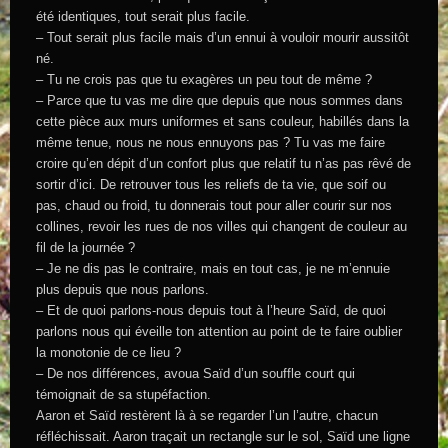
été identiques, tout serait plus facile.
– Tout serait plus facile mais d’un ennui à vouloir mourir aussitôt
né.
– Tu ne crois pas que tu exagères un peu tout de même ?
– Parce que tu vas me dire que depuis que nous sommes dans
cette pièce aux murs uniformes et sans couleur, habillés dans la
même tenue, nous ne nous ennuyons pas ? Tu vas me faire
croire qu’en dépit d’un confort plus que relatif tu n’as pas rêvé de
sortir d’ici. De retrouver tous les reliefs de ta vie, que soif ou
pas, chaud ou froid, tu donnerais tout pour aller courir sur nos
collines, revoir les rues de nos villes qui changent de couleur au
fil de la journée ?
– Je ne dis pas le contraire, mais en tout cas, je ne m’ennuie
plus depuis que nous parlons.
– Et de quoi parlons-nous depuis tout à l’heure Saïd, de quoi
parlons nous qui éveille ton attention au point de te faire oublier
la monotonie de ce lieu ?
– De nos différences, avoua Saïd d’un souffle court qui
témoignait de sa stupéfaction.
Aaron et Saïd restèrent là à se regarder l’un l’autre, chacun
réfléchissait. Aaron traçait un rectangle sur le sol, Saïd une ligne