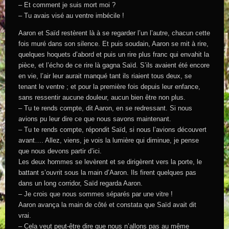
– Et comment je suis mort moi ?
– Tu avais visé au ventre imbécile !
Aaron et Saïd restèrent là à se regarder l’un l’autre, chacun cette
fois muré dans son silence. Et puis soudain, Aaron se mit à rire,
quelques hoquets d’abord et puis un rire plus franc qui envahit la
pièce, et l’écho de ce rire là gagna Saïd. S’ils avaient été encore
en vie, l’air leur aurait manqué tant ils riaient tous deux, se
tenant le ventre ; et pour la première fois depuis leur enfance,
sans ressentir aucune douleur, aucun bien être non plus.
– Tu te rends compte, dit Aaron, en se redressant. Si nous
avions pu leur dire ce que nous savons maintenant.
– Tu te rends compte, répondit Saïd, si nous l’avions découvert
avant…. Allez, viens, je vois la lumière qui diminue, je pense
que nous devons partir d’ici.
Les deux hommes se levèrent et se dirigèrent vers la porte, le
battant s’ouvrit sous la main d’Aaron. Ils firent quelques pas
dans un long corridor, Saïd regarda Aaron.
– Je crois que nous sommes séparés par une vitre !
Aaron avança la main de côté et constata que Saïd avait dit
vrai.
– Cela veut peut-être dire que nous n’allons pas au même