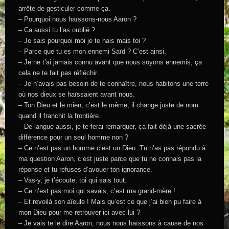
arrête de gesticuler comme ça.
– Pourquoi nous haïssons-nous Aaron ?
– Ca aussi tu l’as oublié ?
– Je sais pourquoi moi je te hais mais toi ?
– Parce que tu es mon ennemi Saïd ? C’est ainsi.
– Je ne t’ai jamais connu avant que nous soyons ennemis, ça
cela ne te fait pas réfléchir.
– Je n’avais pas besoin de te connaître, nous habitons une terre
où nos dieux se haïssaient avant nous.
– Ton Dieu et le mien, c’est le même, il change juste de nom
quand il franchit la frontière.
– De langue aussi, je te ferai remarquer, ça fait déjà une sacrée
différence pour un seul homme non ?
– Ce n’est pas un homme c’est un Dieu. Tu n’as pas répondu à
ma question Aaron, c’est juste parce que tu ne connais pas la
réponse et tu refuses d’avouer ton ignorance.
– Vas-y, je t’écoute, toi qui sais tout.
– Ce n’est pas moi qui savais, c’est ma grand-mère !
– Et revoilà son aïeule ! Mais qu’est ce que j’ai bien pu faire à
mon Dieu pour me retrouver ici avec lui ?
– Je vais te le dire Aaron, nous nous haïssons à cause de nos