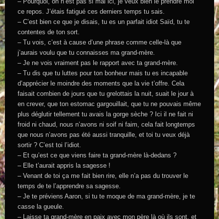
– Pourquoi, on n’est pas si mal ici, je veux bien le prendre moi
ce repos. J’étais fatigué ces derniers temps tu sais.
– C’est bien ce que je disais, tu es un parfait idiot Saïd, tu te
contentes de ton sort.
– Tu vois, c’est à cause d’une phrase comme celle-là que
j’aurais voulu que tu connaisses ma grand-mère.
– Je ne vois vraiment pas le rapport avec ta grand-mère.
– Tu dis que tu luttes pour ton bonheur mais tu es incapable
d’apprécier le moindre des moments que la vie t’offre. Cela
faisait combien de jours que tu grelottais la nuit, suait le jour à
en crever, que ton estomac gargouillait, que tu ne pouvais même
plus déglutir tellement tu avais la gorge sèche ? Ici il ne fait ni
froid ni chaud, nous n’avons ni soif ni faim, cela fait longtemps
que nous n’avons pas été aussi tranquille, et toi tu veux déjà
sortir ? C’est toi l’idiot.
– Et qu’est ce que viens faire ta grand-mère là-dedans ?
– Elle t’aurait appris la sagesse !
– Venant de toi ça me fait bien rire, elle n’a pas du trouver le
temps de te l’apprendre sa sagesse.
– Je te préviens Aaron, si tu te moque de ma grand-mère, je te
casse la gueule.
– Laisse ta grand-mère en paix avec mon père là où ils sont, et