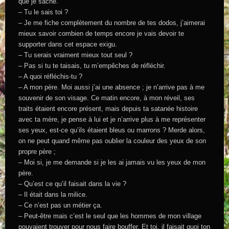
que je sache.
– Tu le sais toi ?
– Je me fiche complètement du nombre de tes dodos, j’aimerai
mieux savoir combien de temps encore je vais devoir te
supporter dans cet espace exigu.
– Tu serais vraiment mieux tout seul ?
– Pas si tu te taisais, tu m’empêches de réfléchir.
– A quoi réfléchis-tu ?
– A mon père. Moi aussi j’ai une absence ; je n’arrive pas à me
souvenir de son visage. Ce matin encore, à mon réveil, ses
traits étaient encore présent, mais depuis ta satanée histoire
avec ta mère, je pense à lui et je n’arrive plus à me représenter
ses yeux, est-ce qu’ils étaient bleus ou marrons ? Merde alors,
on ne peut quand même pas oublier la couleur des yeux de son
propre père ;
– Moi si, je me demande si je les ai jamais vu les yeux de mon
père.
– Qu’est ce qu’il faisait dans la vie ?
– Il était dans la milice.
– Ce n’est pas un métier ça.
– Peut-être mais c’est le seul que les hommes de mon village
pouvaient trouver pour nous faire bouffer. Et toi, il faisait quoi ton