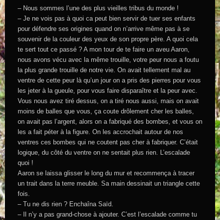
– Nous sommes l’une des plus vieilles tribus du monde !
– Je ne vois pas à quoi ca peut bien servir de tuer ses enfants
pour défendre ses origines quand on n’arrive même pas à se
souvenir de la couleur des yeux de son propre père. A quoi cela
te sert tout ce passé ? A mon tour de te faire un aveu Aaron,
nous avons vécu avec la même trouille, votre peur nous a foutu
la plus grande trouille de notre vie. On avait tellement mal au
ventre de cette peur là qu’un jour on a pris des pierres pour vous
les jeter à la gueule, pour vous faire disparaître et la peur avec.
Vous nous avez tiré dessus, on a tiré nous aussi, mais on avait
moins de balles que vous, ça coute drôlement cher les balles,
on avait pas l’argent, alors on a fabriqué des bombes, et vous on
les a fait péter à la figure. On les accrochait autour de nos
ventres ces bombes qui ne coutent pas cher à fabriquer. C’était
logique, du côté du ventre on ne sentait plus rien. L’escalade
quoi !
Aaron se laissa glisser le long du mur et recommença à tracer
un trait dans la terre meuble. Sa main dessinait un triangle cette
fois.
– Tu ne dis rien ? Enchaîna Saïd.
– Il n’y a pas grand-chose à ajouter. C’est l’escalade comme tu