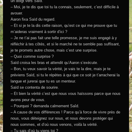
un doigt vers Saïd.
– Moi, je te dis que toi tu la connais, seulement, c’est difficile à
avouer.
Aaron fixa Saïd du regard.
– Et si je te la dis cette raison, qu’est ce qui me prouve que tu
m’aideras vraiment à sortir d’ici ?
– Je ne t’ai pas fait une telle promesse, je me suis engagé à y
réfléchir à tes côtés, et si le marché ne te semble pas suffisant,
je te promets autre chose, mais c’est une surprise.
– Quoi comme surprise ?
Saïd croisa les bras et attendit qu’Aaron s’exécute.
– Bon, tu veux savoir la vérité, je vais te la dire, mais je te
préviens Saïd, si tu le répètes à qui que ce soit je t’arracherai la
langue et jurerai que tu es un menteur.
Saïd se contenta de sourire.
– Et bien la vérité c’est que nous vous haïssons parce que nous
avons peur de vous.
– Pourquoi ? demanda calmement Saîd.
– A cause de vos différences ! Parce qu’à force de vivre près de
nous, vous déteignez sur nous, et nous devons protéger qui
nous sommes, et d’où nous venons, voilà la vérité.
– Tu sais d’où tu viens toi ?