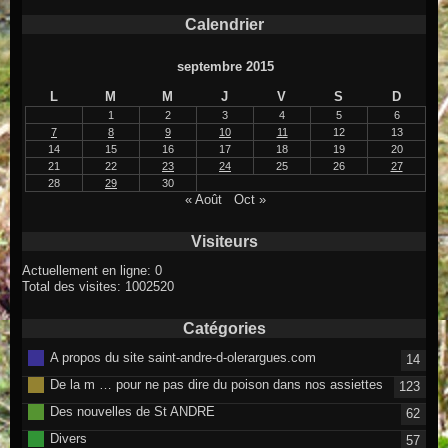
Calendrier
septembre 2015
L
M
M
J
V
S
D
1
2
3
4
5
6
7
8
9
10
11
12
13
14
15
16
17
18
19
20
21
22
23
24
25
26
27
28
29
30
« Août
Oct »
Visiteurs
Actuellement en ligne: 0
Total des visites: 1002520
Catégories
A propos du site saint-andre-d-olerargues.com
14
De la m … pour ne pas dire du poison dans nos assiettes
123
Des nouvelles de St ANDRE
62
Divers
57