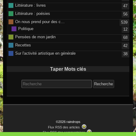
Littérature : livres
47
Littérature : poésies
56
On nous prend pour des c…
539
Politique
12
Pensées de mon jardin
68
Recettes
42
Sur l'activité artistique en générale
38
Taper Mots clés
Search for:
©2026 raindrops
Flux RSS des articles
Flux RSS des commentaires