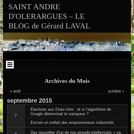
Aller au contenu
Skip to RECENT-POSTS-2
Skip to RECENT-COMMENTS-2
Skip to ARCHIVES-2
Skip to CALENDAR-2
Skip to VISITS_COUNTER_WIDGET
Skip to CATEGORIES-2
Skip to SEARCH-2
Skip to ARCHIVES-3
SAINT ANDRE
D'OLERARGUES – LE
BLOG de Gérard LAVAL
Archives du Mois
« août
octobre »
septembre
2015
Elections aux Etats-Unis : et si l’algorithme de
Google déterminait le vainqueur ?
7
Encore un méfait des empoisonneurs industriels
Des nouvelles d’un de nos pseudo-intellectuels « va-