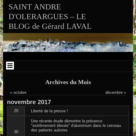
Aller au contenu
Skip to RECENT-POSTS-2
Skip to RECENT-COMMENTS-2
Skip to ARCHIVES-2
Skip to CALENDAR-2
Skip to VISITS_COUNTER_WIDGET
Skip to CATEGORIES-2
Skip to SEARCH-2
Skip to ARCHIVES-3
SAINT ANDRE
D'OLERARGUES – LE
BLOG de Gérard LAVAL
Archives du Mois
« octobre
décembre »
novembre
2017
20
Liberté de la presse !
Une récente étude démontre la présence
"extrêmement élevée" d'aluminium dans le cerveau
des patients autistes
30