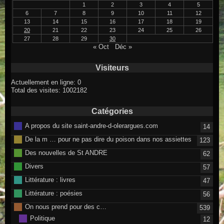
1
2
3
4
5
6
7
8
9
10
11
12
13
14
15
16
17
18
19
20
21
22
23
24
25
26
27
28
29
30
« Oct
Déc »
Visiteurs
Actuellement en ligne: 0
Total des visites: 1002182
Catégories
A propos du site saint-andre-d-olerargues.com
14
De la m … pour ne pas dire du poison dans nos assiettes
123
Des nouvelles de St ANDRE
62
Divers
57
Littérature : livres
47
Littérature : poésies
56
On nous prend pour des c…
539
Politique
12