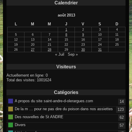
Calendrier
août 2013
L
M
M
J
V
S
D
1
2
3
4
5
6
7
8
9
10
11
12
13
14
15
16
17
18
19
20
21
22
23
24
25
26
27
28
29
30
31
« Juil
Sep »
Visiteurs
Actuellement en ligne: 0
Total des visites: 1001624
Catégories
A propos du site saint-andre-d-olerargues.com
14
De la m … pour ne pas dire du poison dans nos assiettes
123
Des nouvelles de St ANDRE
62
Divers
57