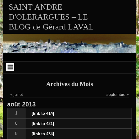
Aller au contenu
Skip to RECENT-POSTS-2
Skip to RECENT-COMMENTS-2
Skip to ARCHIVES-2
Skip to CALENDAR-2
Skip to VISITS_COUNTER_WIDGET
Skip to CATEGORIES-2
Skip to SEARCH-2
Skip to ARCHIVES-3
SAINT ANDRE
D'OLERARGUES – LE
BLOG de Gérard LAVAL
Archives du Mois
« juillet
septembre »
août
2013
1
[link to 414]
8
[link to 421]
9
[link to 434]