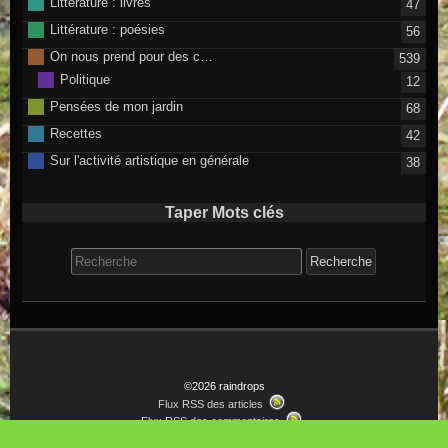
Littérature : livres
47
Littérature : poésies
56
On nous prend pour des c…
539
Politique
12
Pensées de mon jardin
68
Recettes
42
Sur l'activité artistique en générale
38
Taper Mots clés
Search for:
©2026 raindrops
Flux RSS des articles
Flux RSS des commentaires
Thème Raindrops