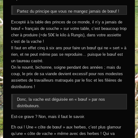
Partez du principe que vous ne mangez jamais de bœuf !
Excepté à la table des princes de ce monde, il n’y a jamais de
bœuf « français de souche » sur votre table, c’est beaucoup trop
cher à produire (+de 50€ le kilo à Rungis), dans votre assiette
c’est de la vache !
Il faut en effet cinq à six ans pour faire un bœuf qui ne « sert » à
rien, et ne peut même pas se reproduire… puisque le bœuf est
un taureau castré.
On le nourrit, bichonne, soigne pendant des années ; mais du
coup, le prix de sa viande devient excessif pour nos modestes
assiettes de travailleurs matraqués par le fisc et les filières de
distributions !
Donc, la vache est déguisée en « bœuf » par nos
distributeurs.
Est-ce grave ? Non, mais il faut le savoir.
Eh oui ! Une « côte de bœuf » aux herbes, c’est plus glamour
qu’une « côte de vache » même avec des herbes ! Qui va