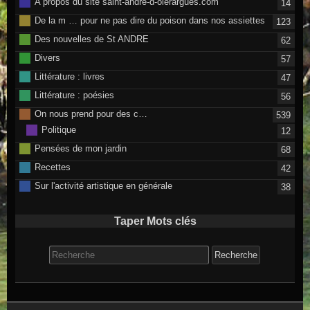
A propos du site saint-andre-d-olerargues.com
14
De la m … pour ne pas dire du poison dans nos assiettes
123
Des nouvelles de St ANDRE
62
Divers
57
Littérature : livres
47
Littérature : poésies
56
On nous prend pour des c…
539
Politique
12
Pensées de mon jardin
68
Recettes
42
Sur l'activité artistique en générale
38
Taper Mots clés
Search for: