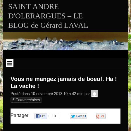
Aller au contenu
SAINT ANDRE
D'OLERARGUES – LE
BLOG de Gérard LAVAL
Vous ne mangez jamais de boeuf. Ha !
La vache !
GEGE DE
Posté dans
10 novembre 2013 10 h 42 min
par
SAINTAND
5 Commentaires
Partager
10
0
0