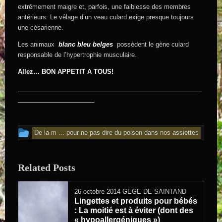
extrêmement maigre et, parfois, une faiblesse des membres
antérieurs. Le vêlage d’un veau culard exige presque toujours
une césarienne.
Les animaux
blanc bleu belges
possèdent le gène culard
responsable de l’hypertrophie musculaire.
Allez… BON APPETIT A TOUS!
_____________________________________________________
______________________
Cet article a été publié dans
De la m ... pour ne pas dire du poison dans nos assiettes
Related Posts
26 octobre 2014
GEGE DE SAINTAND
Lingettes et produits pour bébés
: La moitié est à éviter (dont des
« hypoallergéniques »)