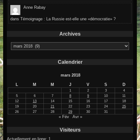
Anne Rabay
dans
Témoignage : La Russie est-elle une «démocratie» ?
Archives
Archives
Calendrier
mars 2018
L
M
M
J
V
S
D
1
2
3
4
5
6
7
8
9
10
11
12
13
14
15
16
17
18
19
20
21
22
23
24
25
26
27
28
29
30
31
« Fév
Avr »
Visiteurs
Actuellement en ligne: 1