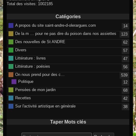
Total des visites: 1002185
Catégories
A propos du site saint-andre-d-olerargues.com
14
De la m … pour ne pas dire du poison dans nos assiettes
123
Des nouvelles de St ANDRE
62
Divers
57
Littérature : livres
47
Littérature : poésies
56
On nous prend pour des c…
539
Politique
12
Pensées de mon jardin
68
Recettes
42
Sur l'activité artistique en générale
38
Taper Mots clés
Search for: