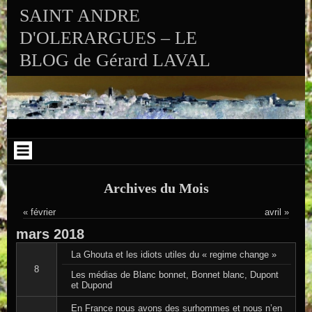
Aller au contenu
Skip to RECENT-POSTS-2
Skip to RECENT-COMMENTS-2
Skip to ARCHIVES-2
Skip to CALENDAR-2
Skip to VISITS_COUNTER_WIDGET
Skip to CATEGORIES-2
Skip to SEARCH-2
Skip to ARCHIVES-3
SAINT ANDRE
D'OLERARGUES – LE
BLOG de Gérard LAVAL
Archives du Mois
« février
avril »
mars
2018
La Ghouta et les idiots utiles du « regime change »
8
Les médias de Blanc bonnet, Bonnet blanc, Dupont
et Dupond
En France nous avons des surhommes et nous n’en