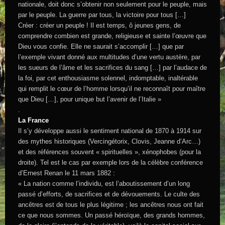
nationale, doit donc s’obtenir non seulement pour le peuple, mais
par le peuple. La guerre par tous, la victoire pour tous […]
Créer : créer un peuple ! Il est temps, ô jeunes gens, de
comprendre combien est grande, religieuse et sainte l’œuvre que
Dieu vous confie. Elle ne saurait s’accomplir […] que par
l’exemple vivant donné aux multitudes d’une vertu austère, par
les sueurs de l’âme et les sacrifices du sang […] par l’audace de
la foi, par cet enthousiasme solennel, indomptable, inaltérable
qui remplit le cœur de l’homme lorsqu’il ne reconnaît pour maître
que Dieu […], pour unique but l’avenir de l’Italie »
.
La France
Il s’y développe aussi le sentiment national de 1870 à 1914 sur
des mythes historiques (Vercingétorix, Clovis, Jeanne d’Arc…)
et des références souvent « spirituelles », xénophobes (pour la
droite). Tel est le cas par exemple lors de la célèbre conférence
d’Ernest Renan le 11 mars 1882 :
« La nation comme l’individu, est l’aboutissement d’un long
passé d’efforts, de sacrifices et de dévouements. Le culte des
ancêtres est de tous le plus légitime ; les ancêtres nous ont fait
ce que nous sommes. Un passé héroïque, des grands hommes,