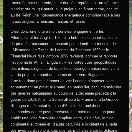
traversés par cette voie, cette dernière représentait un véritable
oléoduc sur rail qui aurait, si le projet allait à son terme, assuré
au IIe Reich une indépendance énergétique complète face à ses
rivaux anglais, américain, français et russe.
C’est donc une lutte à mort qui s’est engagée entre les
Allemands et les Anglais. L’Empire britannique jouant sa place
de première puissance ne pouvait pas admettre la réussite de
l’Allemagne. Le Times de Londres du 3 octobre 1899 et le
Financial News du 6 octobre 1899 révèlent, comme le rapporte
l’économiste William Engdahl : « les fortes vues géopolitiques
des milieux dirigeants de la politique étrangère britannique vis-à-
vis du projet allemand de chemin de fer vers Bagdad ».
Il ne faut donc pas s’étonner de voir Londres s’opposer avec
acharnement au projet allemand, en particulier, par l’intermédiaire
des guerres balkaniques au cours de la décennie précédant la
guerre de 1914. Ainsi la Serbie alliée à la France et à la Grande-
Bretagne représentait le talon d’Achille des ambitions
allemandes car ce pays représentait le point de jonction pour
établir une ligne ferroviaire complète entre, d’un côté, le bloc
continental européen et, d’autre part, l’Asie occidentale à partir
des rives du Bosphore. Ces guerres multiples entre la Bulgarie,