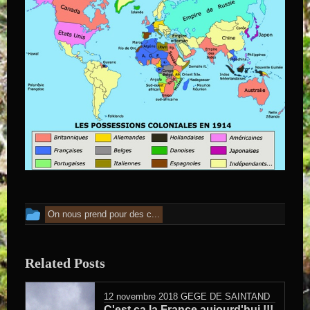
Cet article a été publié dans
On nous prend pour des c...
Related Posts
12 novembre 2018
GEGE DE SAINTAND
C'est ça la France aujourd'hui !!!