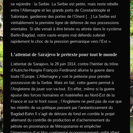
se rejoindre : la Serbie. La Serbie est petite, mais reste rebelle
entre l’Allemagne et les grands ports de Constantinople et
Salonique, gardienne des portes de l’Orient […) La Serbie est
véritablement la première ligne de défense de nos possessions
orientales. Si elle venait à être brisée ou attirée dans le système
Berlin-Bagdad, notre vaste empire mal défendu subirait
rapidement le choc de la pression germanique vers l’Est ».
L’attentat de Sarajevo le prétexte pour tout le monde
L’attentat de Sarajevo, le 28 juin 1914, contre l’héritier du trône
d’Autriche-Hongrie François-Ferdinand allume la guerre dans
toute l’Europe. L’Allemagne y voit le prétexte pour prendre
possession de la Serbie. Mais en fait, cette guerre permet à
l’Angleterre de jouer son va-tout. En effet, même si la guerre
épuise des forces humaines et matérielles au Nord-Est de la
France et sur le front russe ; l’Angleterre ne perd pas de vue que
les intérêts de sa politique passent par l’anéantissement du
Bagdad-Bahn Il s’agit de détruire de fond en comble le projet
allemand du contrôle de production et d’acheminement du
pétrole en provenance de Mésopotamie et empêcher
l’émergence d’un bloc continental économiquement unifié allant