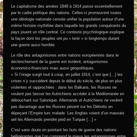
Le capitalisme des années 1848 à 1914 passe essentiellement
par le cadre politique des nations. Celles-ci promeuvent toutes
une idéologie nationale censée unifier la population autour d’une
même histoire mythifiée dans laquelle les grands conquérants du
pays jouent un rôle central. Ce contexte psychologique explique
la façon dont les peuples ont pu « tenir » si longtemps durant
une guerre aussi horrible.
Le rôle des antagonismes entre nations européennes dans le
déclenchement de la guerre est évident, antagonismes
économico-financiers mais aussi géopolitiques.
« Si l’orage surgit tout à coup, en juillet 1914, c’est que […] les
crises s’y succèdent depuis le début du siècle, de plus en plus
violentes et rapprochées : dans les Balkans, les Russes ne
veulent pas laisser les Autrichiens accéder à la Méditerranée en
débouchant sur Salonique. Allemands et Autrichiens ne veulent
pas davantage que les Russes pèsent sur les Détroits en
dépeçant l’Empire turc malade. Les Anglais voient d’un mauvais
œil les Allemands prendre pied en Turquie […] »
C’est sans doute en pointant les buts de guerre des nations
belligérantes que l’on comprend le mieux les antagonismes entre