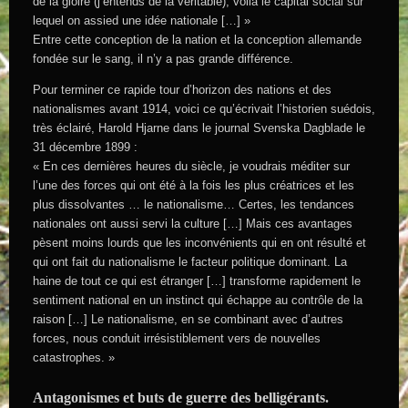
de la gloire (j’entends de la véritable), voilà le capital social sur
lequel on assied une idée nationale […] »
Entre cette conception de la nation et la conception allemande
fondée sur le sang, il n’y a pas grande différence.
Pour terminer ce rapide tour d’horizon des nations et des
nationalismes avant 1914, voici ce qu’écrivait l’historien suédois,
très éclairé, Harold Hjarne dans le journal Svenska Dagblade le
31 décembre 1899 :
« En ces dernières heures du siècle, je voudrais méditer sur
l’une des forces qui ont été à la fois les plus créatrices et les
plus dissolvantes … le nationalisme… Certes, les tendances
nationales ont aussi servi la culture […] Mais ces avantages
pèsent moins lourds que les inconvénients qui en ont résulté et
qui ont fait du nationalisme le facteur politique dominant. La
haine de tout ce qui est étranger […] transforme rapidement le
sentiment national en un instinct qui échappe au contrôle de la
raison […] Le nationalisme, en se combinant avec d’autres
forces, nous conduit irrésistiblement vers de nouvelles
catastrophes. »
Antagonismes et buts de guerre des belligérants.