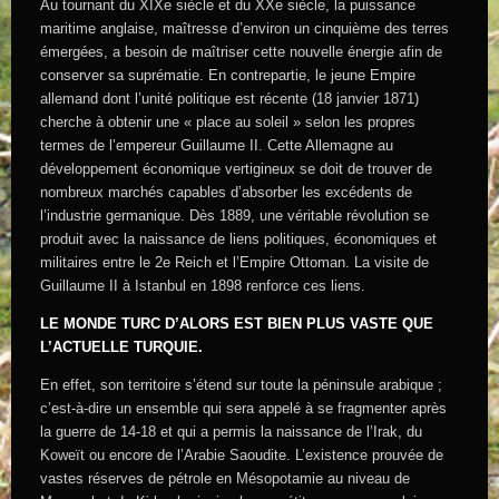
Au tournant du XIXe siècle et du XXe siècle, la puissance
maritime anglaise, maîtresse d’environ un cinquième des terres
émergées, a besoin de maîtriser cette nouvelle énergie afin de
conserver sa suprématie. En contrepartie, le jeune Empire
allemand dont l’unité politique est récente (18 janvier 1871)
cherche à obtenir une « place au soleil » selon les propres
termes de l’empereur Guillaume II. Cette Allemagne au
développement économique vertigineux se doit de trouver de
nombreux marchés capables d’absorber les excédents de
l’industrie germanique. Dès 1889, une véritable révolution se
produit avec la naissance de liens politiques, économiques et
militaires entre le 2e Reich et l’Empire Ottoman. La visite de
Guillaume II à Istanbul en 1898 renforce ces liens.
LE MONDE TURC D’ALORS EST BIEN PLUS VASTE QUE
L’ACTUELLE TURQUIE.
En effet, son territoire s’étend sur toute la péninsule arabique ;
c’est-à-dire un ensemble qui sera appelé à se fragmenter après
la guerre de 14-18 et qui a permis la naissance de l’Irak, du
Koweït ou encore de l’Arabie Saoudite. L’existence prouvée de
vastes réserves de pétrole en Mésopotamie au niveau de