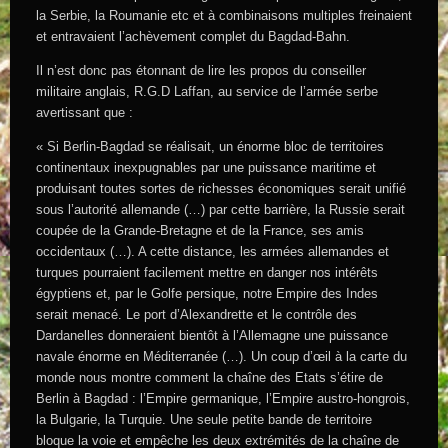
la Serbie, la Roumanie etc et à combinaisons multiples freinaient
et entravaient l’achèvement complet du Bagdad-Bahn.
Il n’est donc pas étonnant de lire les propos du conseiller
militaire anglais, R.G.D Laffan, au service de l’armée serbe
avertissant que :
« Si Berlin-Bagdad se réalisait, un énorme bloc de territoires
continentaux inexpugnables par une puissance maritime et
produisant toutes sortes de richesses économiques serait unifié
sous l’autorité allemande (…) par cette barrière, la Russie serait
coupée de la Grande-Bretagne et de la France, ses amis
occidentaux (…). A cette distance, les armées allemandes et
turques pourraient facilement mettre en danger nos intérêts
égyptiens et, par le Golfe persique, notre Empire des Indes
serait menacé. Le port d’Alexandrette et le contrôle des
Dardanelles donneraient bientôt à l’Allemagne une puissance
navale énorme en Méditerranée (…). Un coup d’œil à la carte du
monde nous montre comment la chaîne des Etats s’étire de
Berlin à Bagdad : l’Empire germanique, l’Empire austro-hongrois,
la Bulgarie, la Turquie. Une seule petite bande de territoire
bloque la voie et empêche les deux extrémités de la chaîne de