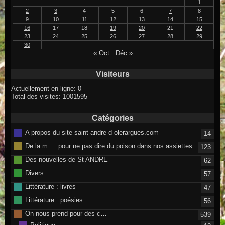
1
2
3
4
5
6
7
8
9
10
11
12
13
14
15
16
17
18
19
20
21
22
23
24
25
26
27
28
29
30
« Oct
Déc »
Visiteurs
Actuellement en ligne: 0
Total des visites: 1001595
Catégories
A propos du site saint-andre-d-olerargues.com
14
De la m … pour ne pas dire du poison dans nos assiettes
123
Des nouvelles de St ANDRE
62
Divers
57
Littérature : livres
47
Littérature : poésies
56
On nous prend pour des c…
539