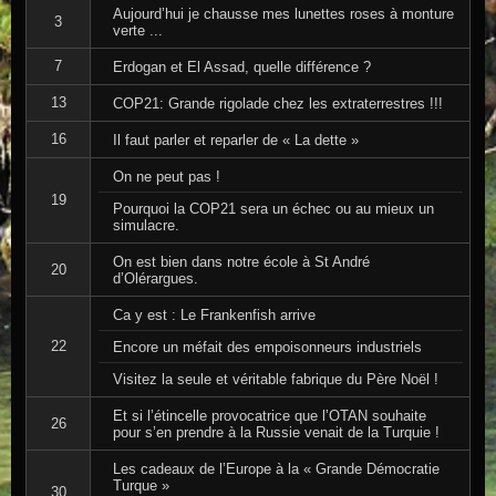
Aujourd’hui je chausse mes lunettes roses à monture
3
verte ...
7
Erdogan et El Assad, quelle différence ?
13
COP21: Grande rigolade chez les extraterrestres !!!
16
Il faut parler et reparler de « La dette »
On ne peut pas !
19
Pourquoi la COP21 sera un échec ou au mieux un
simulacre.
On est bien dans notre école à St André
20
d’Olérargues.
Ca y est : Le Frankenfish arrive
22
Encore un méfait des empoisonneurs industriels
Visitez la seule et véritable fabrique du Père Noël !
Et si l’étincelle provocatrice que l’OTAN souhaite
26
pour s’en prendre à la Russie venait de la Turquie !
Les cadeaux de l’Europe à la « Grande Démocratie
Turque »
30