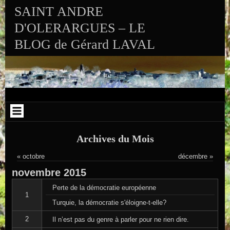
Aller au contenu
Skip to RECENT-POSTS-2
Skip to RECENT-COMMENTS-2
Skip to ARCHIVES-2
Skip to CALENDAR-2
Skip to VISITS_COUNTER_WIDGET
Skip to CATEGORIES-2
Skip to SEARCH-2
Skip to ARCHIVES-3
SAINT ANDRE
D'OLERARGUES – LE
BLOG de Gérard LAVAL
Archives du Mois
« octobre
décembre »
novembre
2015
Perte de la démocratie européenne
1
Turquie, la démocratie s'éloigne-t-elle?
2
Il n’est pas du genre à parler pour ne rien dire.