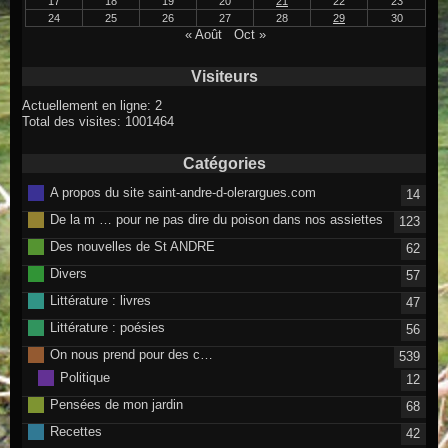
17
18
19
20
21
22
23
24
25
26
27
28
29
30
« Août
Oct »
Visiteurs
Actuellement en ligne: 2
Total des visites: 1001464
Catégories
A propos du site saint-andre-d-olerargues.com
14
De la m … pour ne pas dire du poison dans nos assiettes
123
Des nouvelles de St ANDRE
62
Divers
57
Littérature : livres
47
Littérature : poésies
56
On nous prend pour des c…
539
Politique
12
Pensées de mon jardin
68
Recettes
42