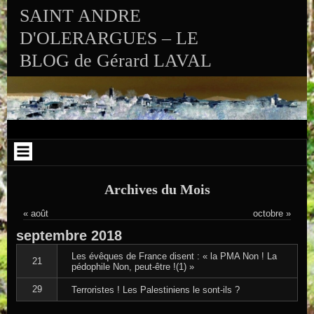
Aller au contenu
Skip to RECENT-POSTS-2
Skip to RECENT-COMMENTS-2
Skip to ARCHIVES-2
Skip to CALENDAR-2
Skip to VISITS_COUNTER_WIDGET
Skip to CATEGORIES-2
Skip to SEARCH-2
Skip to ARCHIVES-3
SAINT ANDRE
D'OLERARGUES – LE
BLOG de Gérard LAVAL
Archives du Mois
« août
octobre »
septembre
2018
Les évêques de France disent : « la PMA Non ! La
21
pédophile Non, peut-être !(1) »
29
Terroristes ! Les Palestiniens le sont-ils ?