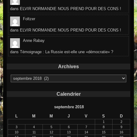
dans
ELVIR NORMANDIE NOUS PREND POUR DES CONS !
Foltzer
dans
ELVIR NORMANDIE NOUS PREND POUR DES CONS !
Anne Rabay
dans
Témoignage : La Russie est-elle une «démocratie» ?
Archives
Archives
Calendrier
septembre 2018
L
M
M
J
V
S
D
1
2
3
4
5
6
7
8
9
10
11
12
13
14
15
16