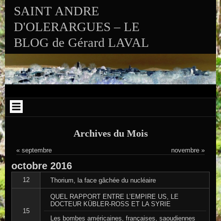
Aller au contenu
Skip to RECENT-POSTS-2
Skip to RECENT-COMMENTS-2
Skip to ARCHIVES-2
Skip to CALENDAR-2
Skip to VISITS_COUNTER_WIDGET
Skip to CATEGORIES-2
Skip to SEARCH-2
Skip to ARCHIVES-3
SAINT ANDRE
D'OLERARGUES – LE
BLOG de Gérard LAVAL
Archives du Mois
« septembre
novembre »
octobre
2016
12
Thorium, la face gâchée du nucléaire
QUEL RAPPORT ENTRE L’EMPIRE US, LE
DOCTEUR KÜBLER-ROSS ET LA SYRIE
15
Les bombes américaines, françaises, saoudiennes