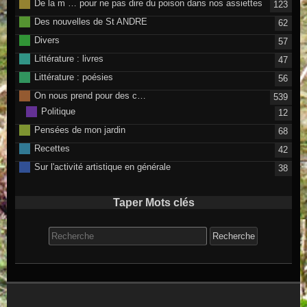
De la m … pour ne pas dire du poison dans nos assiettes
123
Des nouvelles de St ANDRE
62
Divers
57
Littérature : livres
47
Littérature : poésies
56
On nous prend pour des c…
539
Politique
12
Pensées de mon jardin
68
Recettes
42
Sur l'activité artistique en générale
38
Taper Mots clés
Search for: