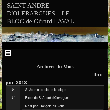
Aller au contenu
Skip to RECENT-POSTS-2
Skip to RECENT-COMMENTS-2
Skip to ARCHIVES-2
Skip to CALENDAR-2
Skip to VISITS_COUNTER_WIDGET
Skip to CATEGORIES-2
Skip to SEARCH-2
Skip to ARCHIVES-3
SAINT ANDRE
D'OLERARGUES – LE
BLOG de Gérard LAVAL
Archives du Mois
juillet »
juin
2013
14
St Jean à l'école de Musique
17
Ecole de St André d'Olerargues
N'est pas François qui veut