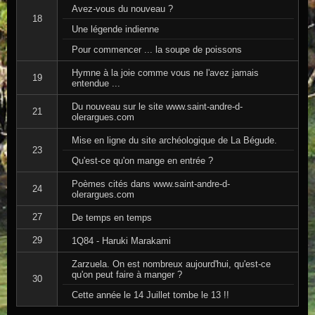
Avez-vous du nouveau ?
18
Une légende indienne
Pour commencer ... la soupe de poissons
Hymne à la joie comme vous ne l'avez jamais
19
entendue ...
Du nouveau sur le site www.saint-andre-d-
21
olerargues.com
Mise en ligne du site archéologique de La Bégude.
23
Qu'est-ce qu'on mange en entrée ?
Poèmes cités dans www.saint-andre-d-
24
olerargues.com
27
De temps en temps
29
1Q84 - Haruki Marakami
Zarzuela. On est nombreux aujourd'hui, qu'est-ce
qu'on peut faire à manger ?
30
Cette année le 14 Juillet tombe le 13 !!