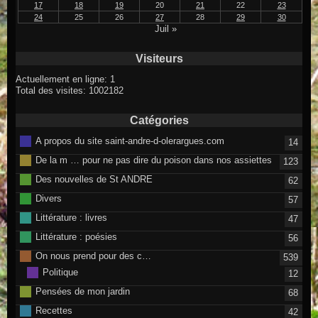
17
18
19
20
21
22
23
24
25
26
27
28
29
30
Juil »
Visiteurs
Actuellement en ligne: 1
Total des visites: 1002182
Catégories
A propos du site saint-andre-d-olerargues.com
14
De la m … pour ne pas dire du poison dans nos assiettes
123
Des nouvelles de St ANDRE
62
Divers
57
Littérature : livres
47
Littérature : poésies
56
On nous prend pour des c…
539
Politique
12
Pensées de mon jardin
68
Recettes
42