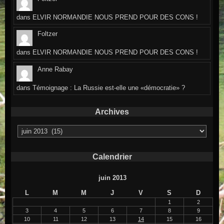
dans
ELVIR NORMANDIE NOUS PREND POUR DES CONS !
Foltzer
dans
ELVIR NORMANDIE NOUS PREND POUR DES CONS !
Anne Rabay
dans
Témoignage : La Russie est-elle une «démocratie» ?
Archives
Archives
Calendrier
juin 2013
L
M
M
J
V
S
D
1
2
3
4
5
6
7
8
9
10
11
12
13
14
15
16