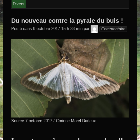
Divers
Du nouveau contre la pyrale du buis !
GEGE DE
Posté dans
9 octobre 2017 15 h 33 min
par
Commentaire
SAINTAND
Source 7 octobre 2017 / Corinne Morel Darleux