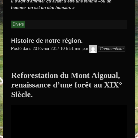
Il s’agit d’affirmer qu’avant d’être une femme –ou un
homme- on est un être humain. »
Divers
Histoire de notre région.
GEGE DE
Posté dans
20 février 2017 10 h 51 min
par
Commentaire
SAINTAND
Reforestation du Mont Aigoual,
renaissance d’une forêt au XIX°
Siècle.