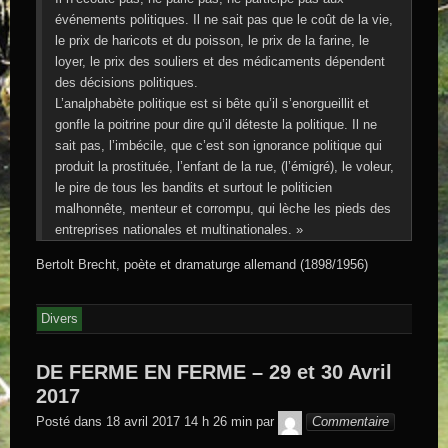
événements politiques. Il ne sait pas que le coût de la vie,
le prix de haricots et du poisson, le prix de la farine, le
loyer, le prix des souliers et des médicaments dépendent
des décisions politiques.
L’analphabète politique est si bête qu’il s’enorgueillit et
gonfle la poitrine pour dire qu’il déteste la politique. Il ne
sait pas, l’imbécile, que c’est son ignorance politique qui
produit la prostituée, l’enfant de la rue, (l’émigré), le voleur,
le pire de tous les bandits et surtout le politicien
malhonnête, menteur et corrompu, qui lèche les pieds des
entreprises nationales et multinationales. »
Bertolt Brecht, poète et dramaturge allemand (1898/1956)
Divers
DE FERME EN FERME – 29 et 30 Avril
2017
GEGE DE
Posté dans
18 avril 2017 14 h 26 min
par
Commentaire
SAINTAND