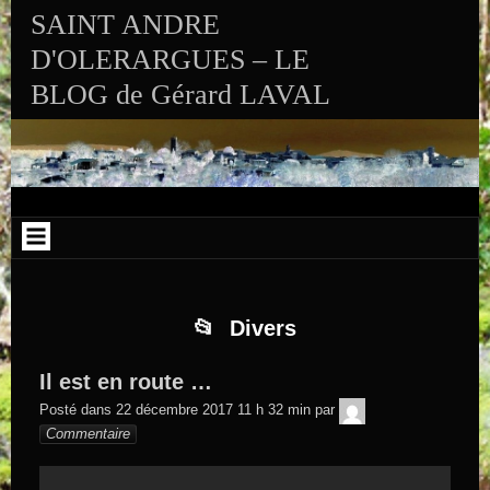
Aller au contenu
Skip to RECENT-POSTS-2
Skip to RECENT-COMMENTS-2
Skip to ARCHIVES-2
Skip to CALENDAR-2
Skip to VISITS_COUNTER_WIDGET
Skip to CATEGORIES-2
Skip to SEARCH-2
Skip to ARCHIVES-3
SAINT ANDRE
D'OLERARGUES – LE
BLOG de Gérard LAVAL
Divers
Il est en route …
GEGE DE
Posté dans
22 décembre 2017 11 h 32 min
par
SAINTAND
Commentaire