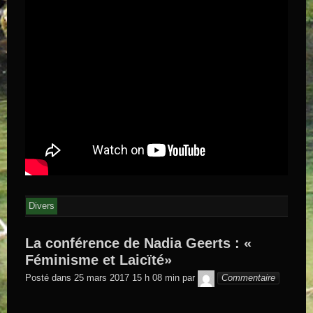
Divers
La conférence de Nadia Geerts : «
Féminisme et Laicïté»
GEGE DE
Posté dans
25 mars 2017 15 h 08 min
par
Commentaire
SAINTAND