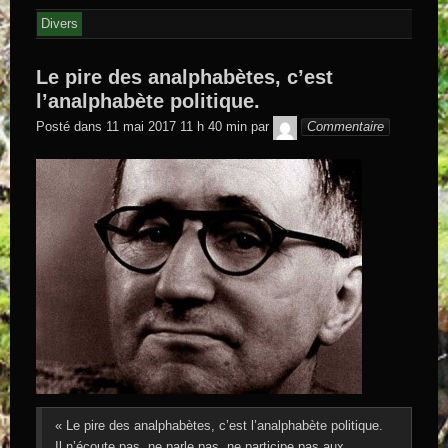
Divers
Le pire des analphabètes, c’est
l’analphabète politique.
GEGE DE
Posté dans
11 mai 2017 11 h 40 min
par
Commentaire
SAINTAND
« Le pire des analphabètes, c’est l’analphabète politique.
Il n’écoute pas, ne parle pas, ne participe pas aux