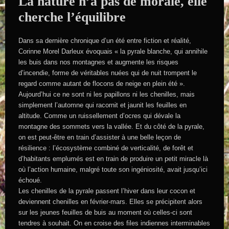
La nature n’a pas de morale, elle
cherche l’équilibre
Dans sa dernière chronique d’un été entre fiction et réalité,
Corinne Morel Darleux évoquais « la pyrale blanche, qui annihile
les buis dans nos montagnes et augmente les risques
d’incendie, forme de véritables nuées qui de nuit trompent le
regard comme autant de flocons de neige en plein été ».
Aujourd’hui ce ne sont ni les papillons ni les chenilles, mais
simplement l’automne qui racornit et jaunit les feuilles en
altitude. Comme un ruissellement d’ocres qui dévale la
montagne des sommets vers la vallée. Et du côté de la pyrale,
on est peut-être en train d’assister à une belle leçon de
résilience : l’écosystème combiné de verticalité, de forêt et
d’habitants emplumés est en train de produire un petit miracle là
où l’action humaine, malgré toute son ingéniosité, avait jusqu’ici
échoué.
Les chenilles de la pyrale passent l’hiver dans leur cocon et
deviennent chenilles en février-mars. Elles se précipitent alors
sur les jeunes feuilles de buis au moment où celles-ci sont
tendres à souhait. On en croise des files indiennes interminables