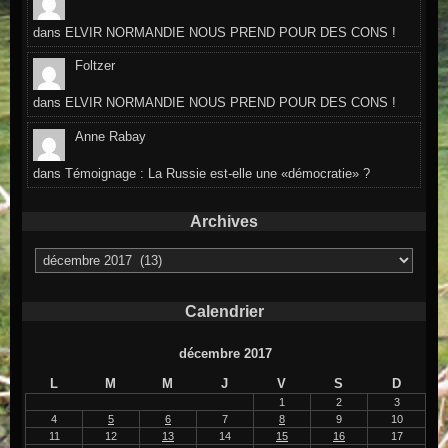
dans
ELVIR NORMANDIE NOUS PREND POUR DES CONS !
Foltzer
dans
ELVIR NORMANDIE NOUS PREND POUR DES CONS !
Anne Rabay
dans
Témoignage : La Russie est-elle une «démocratie» ?
Archives
Archives
Calendrier
décembre 2017
L
M
M
J
V
S
D
1
2
3
4
5
6
7
8
9
10
11
12
13
14
15
16
17