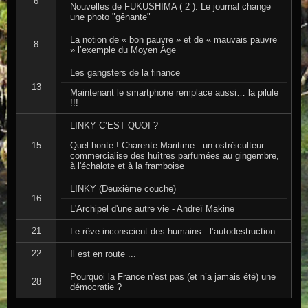
6
Nouvelles de FUKUSHIMA ( 2 ). Le journal change
une photo "gênante"
La notion de « bon pauvre » et de « mauvais pauvre
8
» l’exemple du Moyen Âge
Les gangsters de la finance
13
Maintenant le smartphone remplace aussi… la pilule
!!!
LINKY C’EST QUOI ?
Quel honte ! Charente-Maritime : un ostréiculteur
15
commercialise des huîtres parfumées au gingembre,
à l'échalote et à la framboise
LINKY (Deuxième couche)
16
L'Archipel d'une autre vie - Andreï Makine
21
Le rêve inconscient des humains : l’autodestruction.
22
Il est en route ...
Pourquoi la France n’est pas (et n’a jamais été) une
28
démocratie ?