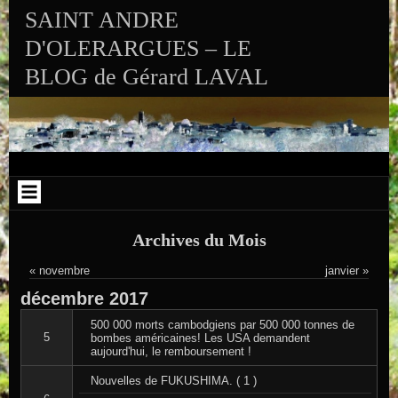
Aller au contenu
Skip to RECENT-POSTS-2
Skip to RECENT-COMMENTS-2
Skip to ARCHIVES-2
Skip to CALENDAR-2
Skip to VISITS_COUNTER_WIDGET
Skip to CATEGORIES-2
Skip to SEARCH-2
Skip to ARCHIVES-3
SAINT ANDRE
D'OLERARGUES – LE
BLOG de Gérard LAVAL
Archives du Mois
« novembre
janvier »
décembre
2017
500 000 morts cambodgiens par 500 000 tonnes de
5
bombes américaines! Les USA demandent
aujourd'hui, le remboursement !
Nouvelles de FUKUSHIMA. ( 1 )