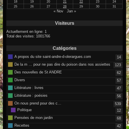
18
19
20
21
22
23
24
25
26
27
28
29
30
31
« Nov
Jan »
Visiteurs
Actuellement en ligne: 1
Total des visites: 1001766
Catégories
A propos du site saint-andre-d-olerargues.com
14
De la m … pour ne pas dire du poison dans nos assiettes
123
Des nouvelles de St ANDRE
62
Divers
57
Littérature : livres
47
Littérature : poésies
56
On nous prend pour des c…
539
Politique
12
Pensées de mon jardin
68
Recettes
42