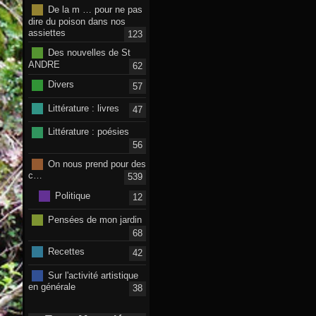
De la m … pour ne pas
dire du poison dans nos
assiettes
123
Des nouvelles de St
ANDRE
62
Divers
57
Littérature : livres
47
Littérature : poésies
56
On nous prend pour des
c…
539
Politique
12
Pensées de mon jardin
68
Recettes
42
Sur l'activité artistique
en générale
38