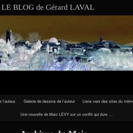
Aller au contenu
Skip to RECENT-POSTS-2
Skip to RECENT-COMMENTS-2
Skip to ARCHIVES-2
Skip to CALENDAR-2
Skip to VISITS_COUNTER_WIDGET
Skip to CATEGORIES-2
Skip to SEARCH-2
Skip to ARCHIVES-3
LE BLOG de Gérard LAVAL
 l’auteur.
Galerie de dessins de l’auteur
Liens vers des sites du mêm
Une nouvelle de Marc LEVY sur un conflit qui dure …