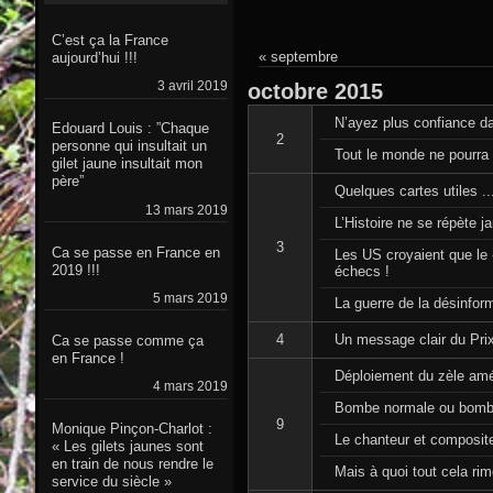
C’est ça la France
« septembre
aujourd’hui !!!
3 avril 2019
octobre
2015
N’ayez plus confiance da
Edouard Louis : ”Chaque
2
personne qui insultait un
Tout le monde ne pourra 
gilet jaune insultait mon
père”
Quelques cartes utiles ..
13 mars 2019
L’Histoire ne se répète j
3
Ca se passe en France en
Les US croyaient que le «
2019 !!!
échecs !
5 mars 2019
La guerre de la désinfo
4
Un message clair du Prix
Ca se passe comme ça
en France !
Déploiement du zèle amér
4 mars 2019
Bombe normale ou bomb
9
Monique Pinçon-Charlot :
Le chanteur et composite
« Les gilets jaunes sont
en train de nous rendre le
Mais à quoi tout cela rime
service du siècle »