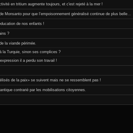
ité en tritium augmente toujours, et c'est rejeté à la mer !
e de Monsanto pour que l’empoisonnement généralisé continue de plus belle…
éducation de nos enfants !
ains ?
e la viande périmée.
 à la Turquie, sinon ses complices ?
expression il a perdu son travail !
lisés de la paix» se suivent mais ne se ressemblent pas !
antique contrarié par les mobilisations citoyennes.