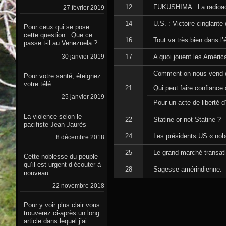
12
FUKUSHIMA : La radioactiv
27 février 2019
14
U.S. : Victoire cinglant
Pour ceux qui se pose
cette question : Que ce
16
Tout va très bien dans l’
passe t-il au Venezuela ?
30 janvier 2019
17
A quoi jouent les Améric
Comment on nous vend d
Pour votre santé, éteignez
votre télé
21
Qui peut faire confiance
25 janvier 2019
Pour un acte de liberté d'
La violence selon le
22
Statine or not Statine ?
pacifiste Jean Jaurès
24
Les présidents US « nobé
8 décembre 2018
25
Le grand marché transatl
Cette noblesse du peuple
qu’il est urgent d’écouter à
28
Sagesse amérindienne.
nouveau
22 novembre 2018
Pour y voir plus clair vous
trouverez ci-après un long
article dans lequel j’ai