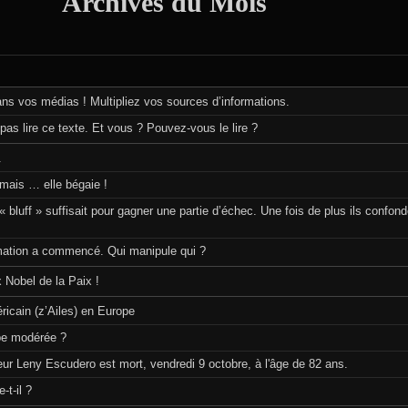
Archives du Mois
ns vos médias ! Multipliez vos sources d’informations.
pas lire ce texte. Et vous ? Pouvez-vous le lire ?
.
amais … elle bégaie !
 bluff » suffisait pour gagner une partie d’échec. Une fois de plus ils confond
rmation a commencé. Qui manipule qui ?
 Nobel de la Paix !
icain (z’Ailes) en Europe
e modérée ?
ur Leny Escudero est mort, vendredi 9 octobre, à l'âge de 82 ans.
-t-il ?