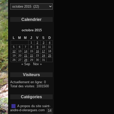
Archives
Calendrier
octobre 2015
L
M
M
J
V
S
D
1
2
3
4
5
6
7
8
9
10
11
12
13
14
15
16
17
18
19
20
21
22
23
24
25
26
27
28
29
30
31
« Sep
Nov »
Visiteurs
Actuellement en ligne: 0
Total des visites: 1001500
Catégories
A propos du site saint-
andre-d-olerargues.com
14