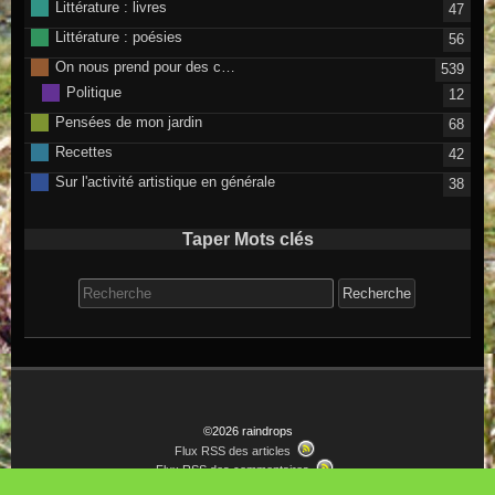
Littérature : livres
47
Littérature : poésies
56
On nous prend pour des c…
539
Politique
12
Pensées de mon jardin
68
Recettes
42
Sur l'activité artistique en générale
38
Taper Mots clés
Search for:
©2026 raindrops
Flux RSS des articles
Flux RSS des commentaires
Thème Raindrops