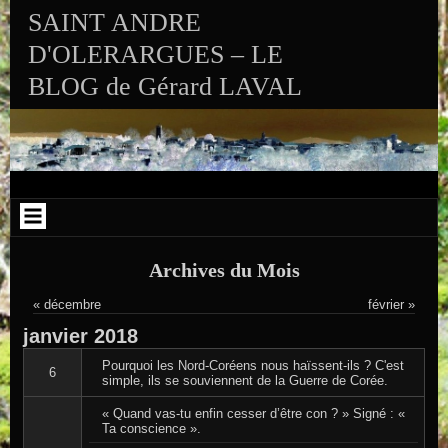
Aller au contenu
Skip to RECENT-POSTS-2
Skip to RECENT-COMMENTS-2
Skip to ARCHIVES-2
Skip to CALENDAR-2
Skip to VISITS_COUNTER_WIDGET
Skip to CATEGORIES-2
Skip to SEARCH-2
Skip to ARCHIVES-3
SAINT ANDRE
D'OLERARGUES – LE
BLOG de Gérard LAVAL
Archives du Mois
« décembre
février »
janvier
2018
Pourquoi les Nord-Coréens nous haïssent-ils ? C'est
6
simple, ils se souviennent de la Guerre de Corée.
« Quand vas-tu enfin cesser d’être con ? » Signé : «
Ta conscience ».