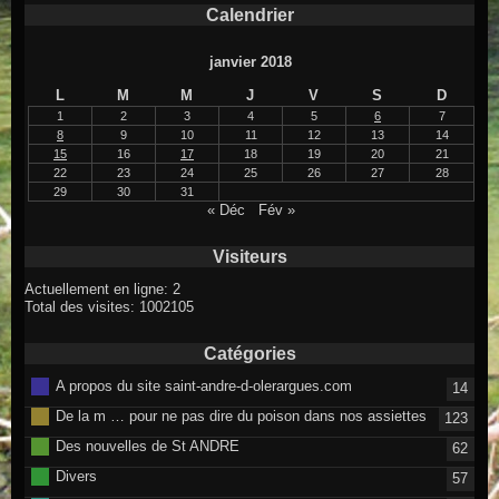
Calendrier
janvier 2018
L
M
M
J
V
S
D
1
2
3
4
5
6
7
8
9
10
11
12
13
14
15
16
17
18
19
20
21
22
23
24
25
26
27
28
29
30
31
« Déc
Fév »
Visiteurs
Actuellement en ligne: 2
Total des visites: 1002105
Catégories
A propos du site saint-andre-d-olerargues.com
14
De la m … pour ne pas dire du poison dans nos assiettes
123
Des nouvelles de St ANDRE
62
Divers
57