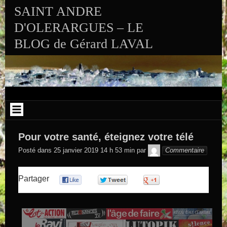
Aller au contenu
SAINT ANDRE
D'OLERARGUES – LE
BLOG de Gérard LAVAL
Pour votre santé, éteignez votre télé
GEGE DE
Posté dans
25 janvier 2019 14 h 53 min
par
Commentaire
SAINTAND
Partager
0
0
0