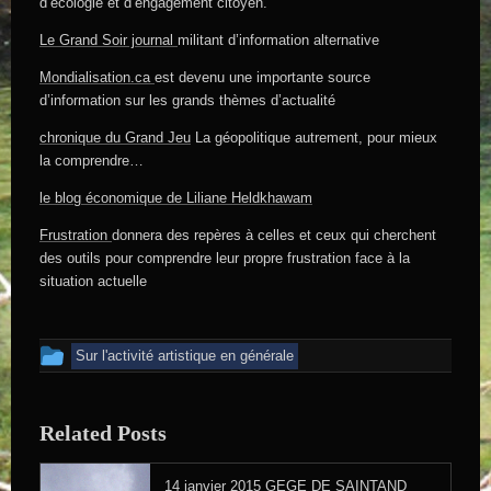
d’écologie et d’engagement citoyen.
Le Grand Soir journal
militant d’information alternative
Mondialisation.ca
est devenu une importante source
d’information sur les grands thèmes d’actualité
chronique du Grand Jeu
La géopolitique autrement, pour mieux
la comprendre…
le blog économique de Liliane Heldkhawam
Frustration
donnera des repères à celles et ceux qui cherchent
des outils pour comprendre leur propre frustration face à la
situation actuelle
Cet article a été publié dans
Sur l'activité artistique en générale
Related Posts
14 janvier 2015
GEGE DE SAINTAND