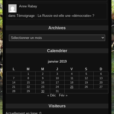
Anne Rabay
dans
Témoignage : La Russie est-elle une «démocratie» ?
Archives
Archives
Calendrier
janvier 2019
L
M
M
J
V
S
D
1
2
3
4
5
6
7
8
9
10
11
12
13
14
15
16
17
18
19
20
21
22
23
24
25
26
27
28
29
30
31
« Déc
Fév »
Visiteurs
Actuellement en ligne: 0