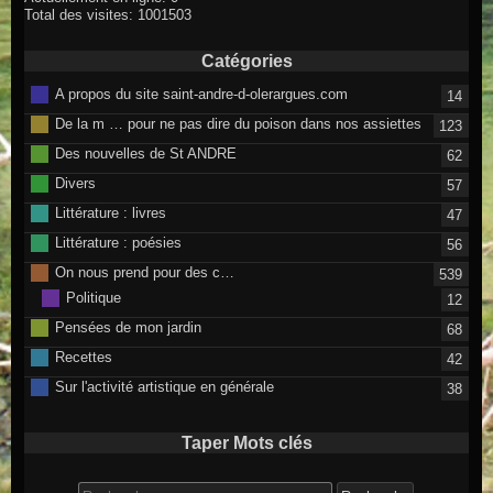
Total des visites: 1001503
Catégories
A propos du site saint-andre-d-olerargues.com
14
De la m … pour ne pas dire du poison dans nos assiettes
123
Des nouvelles de St ANDRE
62
Divers
57
Littérature : livres
47
Littérature : poésies
56
On nous prend pour des c…
539
Politique
12
Pensées de mon jardin
68
Recettes
42
Sur l'activité artistique en générale
38
Taper Mots clés
Search for: