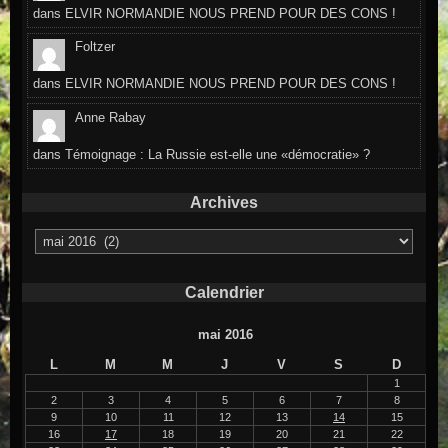
dans
ELVIR NORMANDIE NOUS PREND POUR DES CONS !
Foltzer
dans
ELVIR NORMANDIE NOUS PREND POUR DES CONS !
Anne Rabay
dans
Témoignage : La Russie est-elle une «démocratie» ?
Archives
Archives
Calendrier
mai 2016
L
M
M
J
V
S
D
1
2
3
4
5
6
7
8
9
10
11
12
13
14
15
16
17
18
19
20
21
22