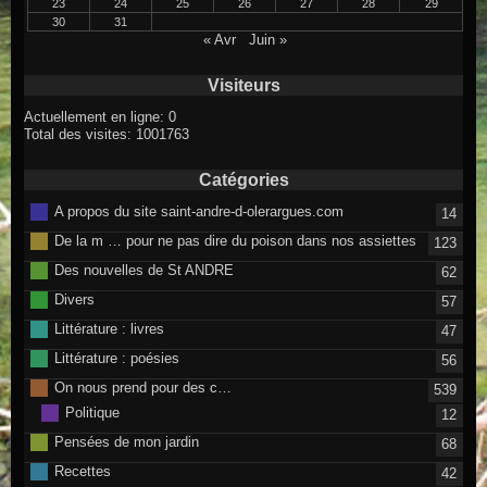
23
24
25
26
27
28
29
30
31
« Avr
Juin »
Visiteurs
Actuellement en ligne: 0
Total des visites: 1001763
Catégories
A propos du site saint-andre-d-olerargues.com
14
De la m … pour ne pas dire du poison dans nos assiettes
123
Des nouvelles de St ANDRE
62
Divers
57
Littérature : livres
47
Littérature : poésies
56
On nous prend pour des c…
539
Politique
12
Pensées de mon jardin
68
Recettes
42