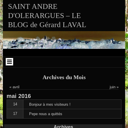
Aller au contenu
Skip to RECENT-POSTS-2
Skip to RECENT-COMMENTS-2
Skip to ARCHIVES-2
Skip to CALENDAR-2
Skip to VISITS_COUNTER_WIDGET
Skip to CATEGORIES-2
Skip to SEARCH-2
Skip to ARCHIVES-3
SAINT ANDRE
D'OLERARGUES – LE
BLOG de Gérard LAVAL
Archives du Mois
« avril
juin »
mai
2016
14
Bonjour à mes visiteurs !
17
Pepe nous a quittés
Archives