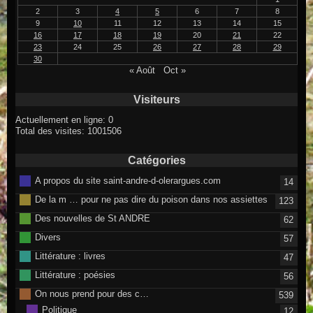
2
3
4
5
6
7
8
9
10
11
12
13
14
15
16
17
18
19
20
21
22
23
24
25
26
27
28
29
30
« Août
Oct »
Visiteurs
Actuellement en ligne: 0
Total des visites: 1001506
Catégories
A propos du site saint-andre-d-olerargues.com
14
De la m … pour ne pas dire du poison dans nos assiettes
123
Des nouvelles de St ANDRE
62
Divers
57
Littérature : livres
47
Littérature : poésies
56
On nous prend pour des c…
539
Politique
12