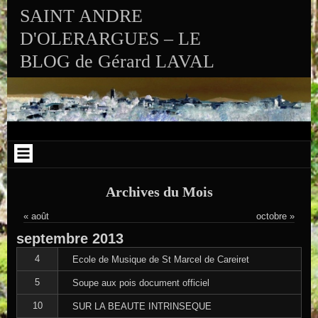
Aller au contenu
Skip to RECENT-POSTS-2
Skip to RECENT-COMMENTS-2
Skip to ARCHIVES-2
Skip to CALENDAR-2
Skip to VISITS_COUNTER_WIDGET
Skip to CATEGORIES-2
Skip to SEARCH-2
Skip to ARCHIVES-3
SAINT ANDRE
D'OLERARGUES – LE
BLOG de Gérard LAVAL
Archives du Mois
« août
octobre »
septembre
2013
4
Ecole de Musique de St Marcel de Careiret
5
Soupe aux pois document officiel
10
SUR LA BEAUTE INTRINSEQUE