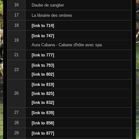
16
Daube de sanglier
17
La librairie des ombres
18
[link to 714]
[link to 747]
19
Aura Cabana - Cabane d'hôte avec spa
21
[link to 777]
[link to 793]
23
[link to 802]
[link to 819]
26
[link to 825]
[link to 832]
27
[link to 839]
28
[link to 858]
29
[link to 877]