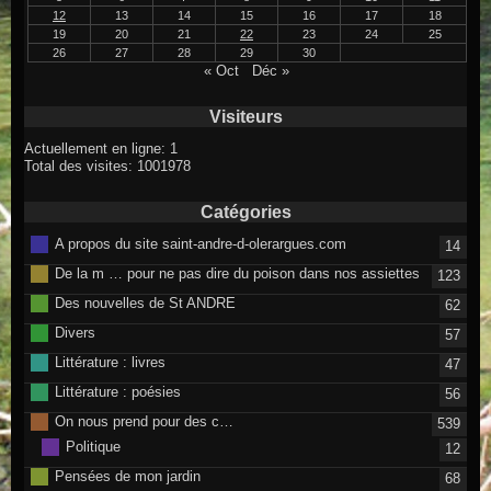
12
13
14
15
16
17
18
19
20
21
22
23
24
25
26
27
28
29
30
« Oct
Déc »
Visiteurs
Actuellement en ligne: 1
Total des visites: 1001978
Catégories
A propos du site saint-andre-d-olerargues.com
14
De la m … pour ne pas dire du poison dans nos assiettes
123
Des nouvelles de St ANDRE
62
Divers
57
Littérature : livres
47
Littérature : poésies
56
On nous prend pour des c…
539
Politique
12
Pensées de mon jardin
68