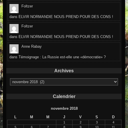
Foltzer
dans
ELVIR NORMANDIE NOUS PREND POUR DES CONS !
Foltzer
dans
ELVIR NORMANDIE NOUS PREND POUR DES CONS !
Anne Rabay
dans
Témoignage : La Russie est-elle une «démocratie» ?
Archives
Archives
Calendrier
novembre 2018
L
M
M
J
V
S
D
1
2
3
4
5
6
7
8
9
10
11