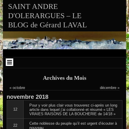
Aller au contenu
Skip to RECENT-POSTS-2
Skip to RECENT-COMMENTS-2
Skip to ARCHIVES-2
Skip to CALENDAR-2
Skip to VISITS_COUNTER_WIDGET
Skip to CATEGORIES-2
Skip to SEARCH-2
Skip to ARCHIVES-3
SAINT ANDRE
D'OLERARGUES – LE
BLOG de Gérard LAVAL
Archives du Mois
« octobre
décembre »
novembre
2018
Pour y voir plus clair vous trouverez ci-après un long
12
article dans lequel j’ai collationné et résumé « LES
VRAIES RAISONS DE LA BOUCHERIE de 14/18 »
Cette noblesse du peuple qu’il est urgent d’écouter à
22
nouveau