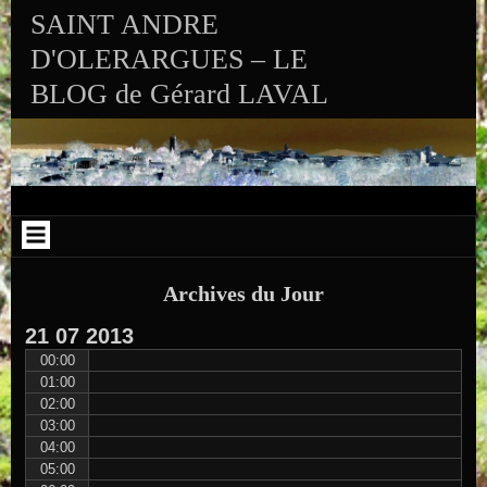
Aller au contenu
Skip to RECENT-POSTS-2
Skip to RECENT-COMMENTS-2
Skip to ARCHIVES-2
Skip to CALENDAR-2
Skip to VISITS_COUNTER_WIDGET
Skip to CATEGORIES-2
Skip to SEARCH-2
Skip to ARCHIVES-3
SAINT ANDRE
D'OLERARGUES – LE
BLOG de Gérard LAVAL
Archives du Jour
21
07
2013
00:00
01:00
02:00
03:00
04:00
05:00