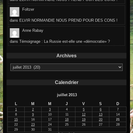
Foltzer
dans
ELVIR NORMANDIE NOUS PREND POUR DES CONS !
Anne Rabay
dans
Témoignage : La Russie est-elle une «démocratie» ?
Archives
Archives
Calendrier
juillet 2013
L
M
M
J
V
S
D
1
2
3
4
5
6
7
8
9
10
11
12
13
14
15
16
17
18
19
20
21
22
23
24
25
26
27
28
29
30
31