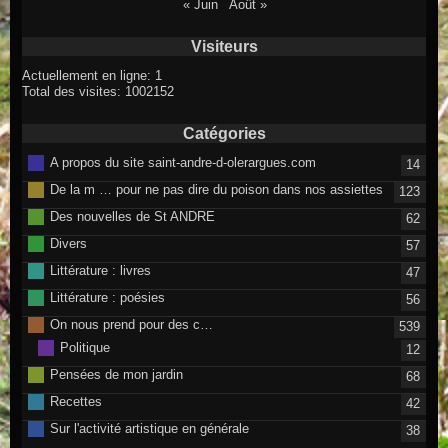
« Juin
Août »
Visiteurs
Actuellement en ligne: 1
Total des visites: 1002152
Catégories
A propos du site saint-andre-d-olerargues.com
14
De la m … pour ne pas dire du poison dans nos assiettes
123
Des nouvelles de St ANDRE
62
Divers
57
Littérature : livres
47
Littérature : poésies
56
On nous prend pour des c…
539
Politique
12
Pensées de mon jardin
68
Recettes
42
Sur l'activité artistique en générale
38