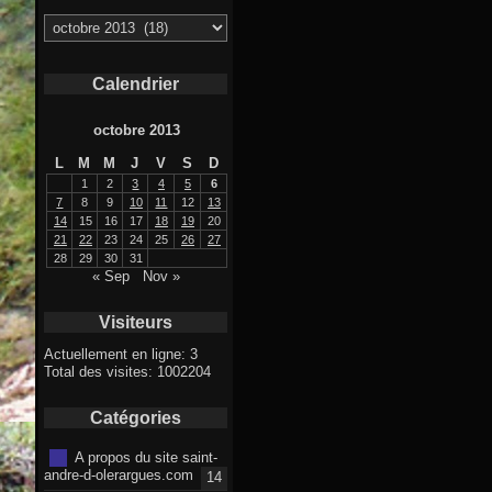
Archives
Calendrier
octobre 2013
L
M
M
J
V
S
D
1
2
3
4
5
6
7
8
9
10
11
12
13
14
15
16
17
18
19
20
21
22
23
24
25
26
27
28
29
30
31
« Sep
Nov »
Visiteurs
Actuellement en ligne: 3
Total des visites: 1002204
Catégories
A propos du site saint-
andre-d-olerargues.com
14