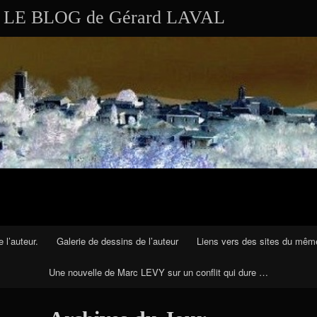
Aller au contenu
Skip to RECENT-POSTS-2
Skip to RECENT-COMMENTS-2
Skip to ARCHIVES-2
Skip to CALENDAR-2
Skip to VISITS_COUNTER_WIDGET
Skip to CATEGORIES-2
Skip to SEARCH-2
Skip to ARCHIVES-3
LE BLOG de Gérard LAVAL
 l’auteur.
Galerie de dessins de l’auteur
Liens vers des sites du mêm
Une nouvelle de Marc LEVY sur un conflit qui dure …