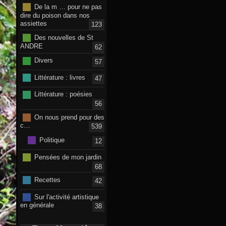
De la m … pour ne pas
dire du poison dans nos
assiettes
123
Des nouvelles de St
ANDRE
62
Divers
57
Littérature : livres
47
Littérature : poésies
56
On nous prend pour des
c…
539
Politique
12
Pensées de mon jardin
68
Recettes
42
Sur l'activité artistique
en générale
38