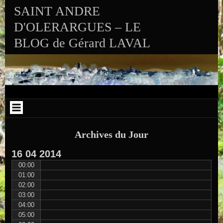
Aller au contenu
Skip to RECENT-POSTS-2
Skip to RECENT-COMMENTS-2
Skip to ARCHIVES-2
Skip to CALENDAR-2
Skip to VISITS_COUNTER_WIDGET
Skip to CATEGORIES-2
Skip to SEARCH-2
Skip to ARCHIVES-3
SAINT ANDRE
D'OLERARGUES – LE
BLOG de Gérard LAVAL
Archives du Jour
16
04
2014
00:00
01:00
02:00
03:00
04:00
05:00