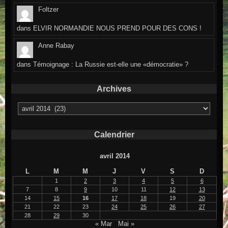
Foltzer
dans
ELVIR NORMANDIE NOUS PREND POUR DES CONS !
Anne Rabay
dans
Témoignage : La Russie est-elle une «démocratie» ?
Archives
Archives
Calendrier
avril 2014
L
M
M
J
V
S
D
1
2
3
4
5
6
7
8
9
10
11
12
13
14
15
16
17
18
19
20
21
22
23
24
25
26
27
28
29
30
« Mar
Mai »