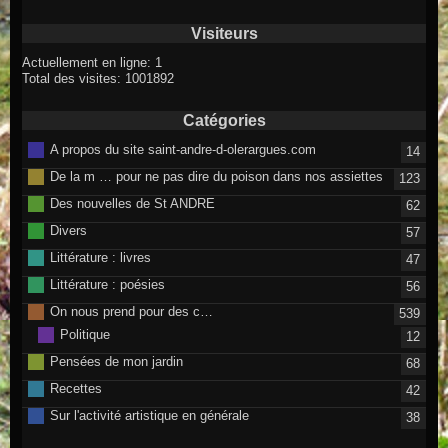
Visiteurs
Actuellement en ligne: 1
Total des visites: 1001892
Catégories
A propos du site saint-andre-d-olerargues.com
14
De la m … pour ne pas dire du poison dans nos assiettes
123
Des nouvelles de St ANDRE
62
Divers
57
Littérature : livres
47
Littérature : poésies
56
On nous prend pour des c…
539
Politique
12
Pensées de mon jardin
68
Recettes
42
Sur l'activité artistique en générale
38