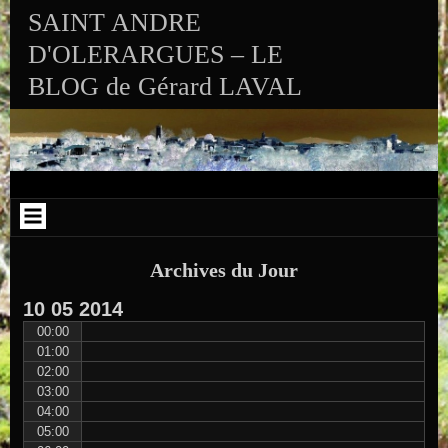
Aller au contenu
Skip to RECENT-POSTS-2
Skip to RECENT-COMMENTS-2
Skip to ARCHIVES-2
Skip to CALENDAR-2
Skip to VISITS_COUNTER_WIDGET
Skip to CATEGORIES-2
Skip to SEARCH-2
Skip to ARCHIVES-3
SAINT ANDRE
D'OLERARGUES – LE
BLOG de Gérard LAVAL
Archives du Jour
10
05
2014
00:00
01:00
02:00
03:00
04:00
05:00