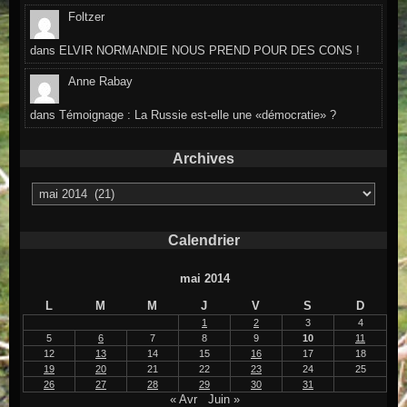
Foltzer
dans
ELVIR NORMANDIE NOUS PREND POUR DES CONS !
Anne Rabay
dans
Témoignage : La Russie est-elle une «démocratie» ?
Archives
Archives
Calendrier
mai 2014
L
M
M
J
V
S
D
1
2
3
4
5
6
7
8
9
10
11
12
13
14
15
16
17
18
19
20
21
22
23
24
25
26
27
28
29
30
31
« Avr
Juin »