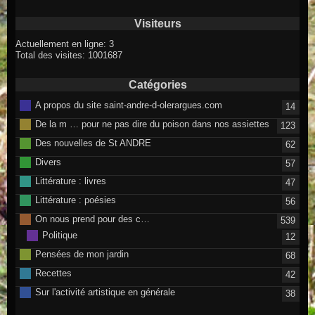
Visiteurs
Actuellement en ligne: 3
Total des visites: 1001687
Catégories
A propos du site saint-andre-d-olerargues.com
14
De la m … pour ne pas dire du poison dans nos assiettes
123
Des nouvelles de St ANDRE
62
Divers
57
Littérature : livres
47
Littérature : poésies
56
On nous prend pour des c…
539
Politique
12
Pensées de mon jardin
68
Recettes
42
Sur l'activité artistique en générale
38