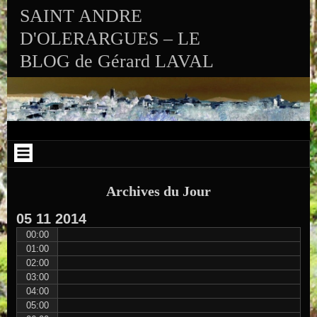
Aller au contenu
Skip to RECENT-POSTS-2
Skip to RECENT-COMMENTS-2
Skip to ARCHIVES-2
Skip to CALENDAR-2
Skip to VISITS_COUNTER_WIDGET
Skip to CATEGORIES-2
Skip to SEARCH-2
Skip to ARCHIVES-3
SAINT ANDRE
D'OLERARGUES – LE
BLOG de Gérard LAVAL
Archives du Jour
05
11
2014
00:00
01:00
02:00
03:00
04:00
05:00