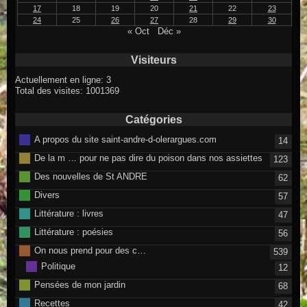
17
18
19
20
21
22
23
24
25
26
27
28
29
30
« Oct
Déc »
Visiteurs
Actuellement en ligne: 3
Total des visites: 1001369
Catégories
A propos du site saint-andre-d-olerargues.com
14
De la m … pour ne pas dire du poison dans nos assiettes
123
Des nouvelles de St ANDRE
62
Divers
57
Littérature : livres
47
Littérature : poésies
56
On nous prend pour des c…
539
Politique
12
Pensées de mon jardin
68
Recettes
42