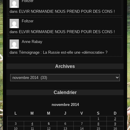
Foltzer
dans
ELVIR NORMANDIE NOUS PREND POUR DES CONS !
Foltzer
dans
ELVIR NORMANDIE NOUS PREND POUR DES CONS !
Anne Rabay
dans
Témoignage : La Russie est-elle une «démocratie» ?
Archives
Archives
Calendrier
novembre 2014
L
M
M
J
V
S
D
1
2
3
4
5
6
7
8
9
10
11
12
13
14
15
16