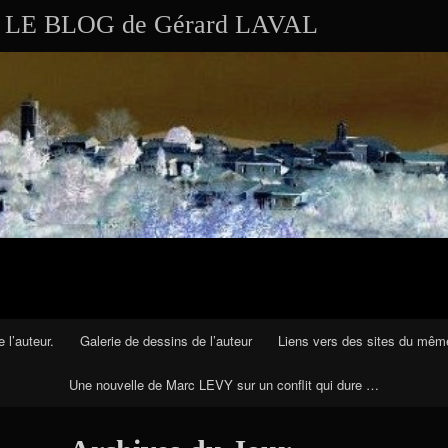
Aller au contenu
Skip to RECENT-POSTS-2
Skip to RECENT-COMMENTS-2
Skip to ARCHIVES-2
Skip to CALENDAR-2
Skip to VISITS_COUNTER_WIDGET
Skip to CATEGORIES-2
Skip to SEARCH-2
Skip to ARCHIVES-3
LE BLOG de Gérard LAVAL
 l’auteur.
Galerie de dessins de l’auteur
Liens vers des sites du mêm
Une nouvelle de Marc LEVY sur un conflit qui dure …