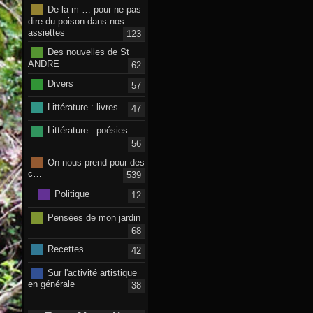
De la m … pour ne pas
dire du poison dans nos
assiettes
123
Des nouvelles de St
ANDRE
62
Divers
57
Littérature : livres
47
Littérature : poésies
56
On nous prend pour des
c…
539
Politique
12
Pensées de mon jardin
68
Recettes
42
Sur l'activité artistique
en générale
38