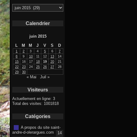
Archives
Calendrier
juin 2015
L
M
M
J
V
S
D
1
2
3
4
5
6
7
8
9
10
11
12
13
14
15
16
17
18
19
20
21
22
23
24
25
26
27
28
29
30
« Mai
Juil »
Visiteurs
Actuellement en ligne: 3
Total des visites: 1001818
Catégories
A propos du site saint-
andre-d-olerargues.com
14