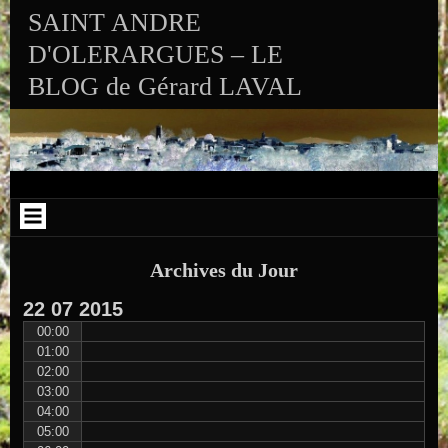
Aller au contenu
Skip to RECENT-POSTS-2
Skip to RECENT-COMMENTS-2
Skip to ARCHIVES-2
Skip to CALENDAR-2
Skip to VISITS_COUNTER_WIDGET
Skip to CATEGORIES-2
Skip to SEARCH-2
Skip to ARCHIVES-3
SAINT ANDRE
D'OLERARGUES – LE
BLOG de Gérard LAVAL
Archives du Jour
22
07
2015
00:00
01:00
02:00
03:00
04:00
05:00