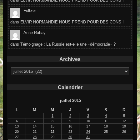
dans
ELVIR NORMANDIE NOUS PREND POUR DES CONS !
Foltzer
dans
ELVIR NORMANDIE NOUS PREND POUR DES CONS !
Anne Rabay
dans
Témoignage : La Russie est-elle une «démocratie» ?
Archives
Archives
Calendrier
juillet 2015
L
M
M
J
V
S
D
1
2
3
4
5
6
7
8
9
10
11
12
13
14
15
16
17
18
19
20
21
22
23
24
25
26
27
28
29
30
31