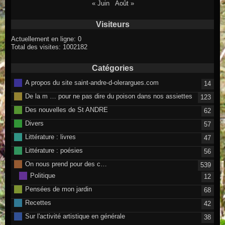
« Juin
Août »
Visiteurs
Actuellement en ligne: 0
Total des visites: 1002182
Catégories
A propos du site saint-andre-d-olerargues.com
14
De la m … pour ne pas dire du poison dans nos assiettes
123
Des nouvelles de St ANDRE
62
Divers
57
Littérature : livres
47
Littérature : poésies
56
On nous prend pour des c…
539
Politique
12
Pensées de mon jardin
68
Recettes
42
Sur l'activité artistique en générale
38