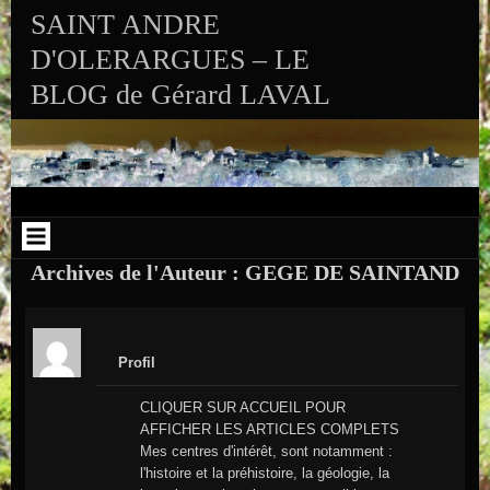
Aller au contenu
Skip to RECENT-POSTS-2
Skip to RECENT-COMMENTS-2
Skip to ARCHIVES-2
Skip to CALENDAR-2
Skip to VISITS_COUNTER_WIDGET
Skip to CATEGORIES-2
Skip to SEARCH-2
Skip to ARCHIVES-3
SAINT ANDRE
D'OLERARGUES – LE
BLOG de Gérard LAVAL
Archives de l'Auteur : GEGE DE SAINTAND
Profil
CLIQUER SUR ACCUEIL POUR
AFFICHER LES ARTICLES COMPLETS
Mes centres d'intérêt, sont notamment :
l'histoire et la préhistoire, la géologie, la