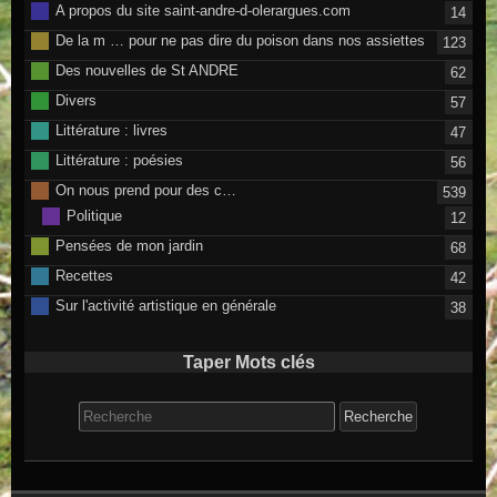
A propos du site saint-andre-d-olerargues.com
14
De la m … pour ne pas dire du poison dans nos assiettes
123
Des nouvelles de St ANDRE
62
Divers
57
Littérature : livres
47
Littérature : poésies
56
On nous prend pour des c…
539
Politique
12
Pensées de mon jardin
68
Recettes
42
Sur l'activité artistique en générale
38
Taper Mots clés
Search for: