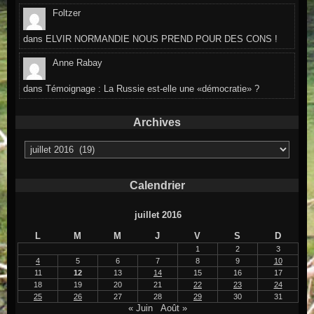
Foltzer
dans
ELVIR NORMANDIE NOUS PREND POUR DES CONS !
Anne Rabay
dans
Témoignage : La Russie est-elle une «démocratie» ?
Archives
Archives
Calendrier
juillet 2016
L
M
M
J
V
S
D
1
2
3
4
5
6
7
8
9
10
11
12
13
14
15
16
17
18
19
20
21
22
23
24
25
26
27
28
29
30
31
« Juin
Août »