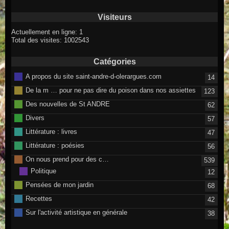
Visiteurs
Actuellement en ligne: 1
Total des visites: 1002543
Catégories
A propos du site saint-andre-d-olerargues.com
14
De la m … pour ne pas dire du poison dans nos assiettes
123
Des nouvelles de St ANDRE
62
Divers
57
Littérature : livres
47
Littérature : poésies
56
On nous prend pour des c…
539
Politique
12
Pensées de mon jardin
68
Recettes
42
Sur l'activité artistique en générale
38