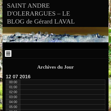
Aller au contenu
Skip to RECENT-POSTS-2
Skip to RECENT-COMMENTS-2
Skip to ARCHIVES-2
Skip to CALENDAR-2
Skip to VISITS_COUNTER_WIDGET
Skip to CATEGORIES-2
Skip to SEARCH-2
Skip to ARCHIVES-3
SAINT ANDRE
D'OLERARGUES – LE
BLOG de Gérard LAVAL
Archives du Jour
12
07
2016
00:00
01:00
02:00
03:00
04:00
05:00